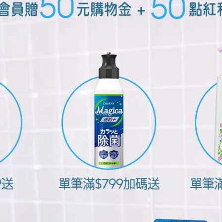
編輯部 | 2026-05-04
狗狗嘴巴臭臭的？一起把口腔清潔變
成日常小⋯