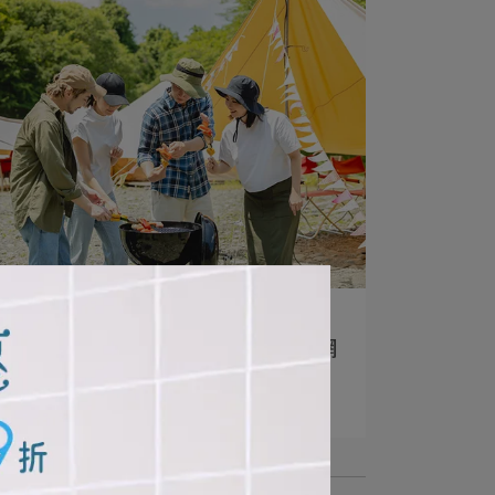
編輯部 | 2026-06-01
露營收拾不崩潰！鍋具、鐵板、烤網
這樣洗更⋯
閱讀更多 ->