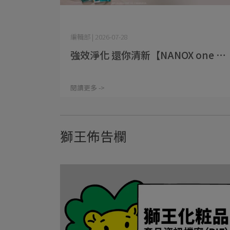
編輯部 | 2026-07-28
強效淨化 還你清新【NANOX one ⋯
閱讀更多 ->
獅王佈告欄