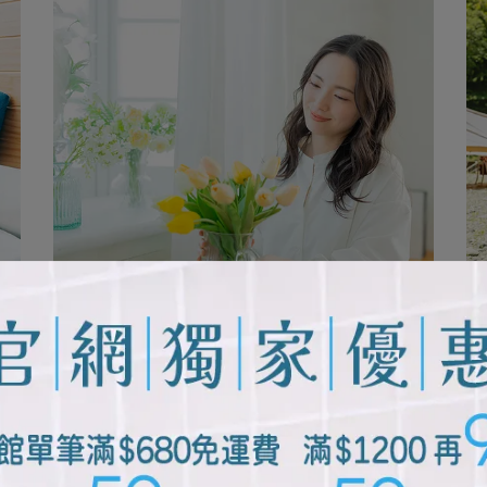
編輯部 | 2026-07-01
灰塵躲哪去？那些藏在衣物、寢具裡
的清爽關⋯
閱讀更多 ->