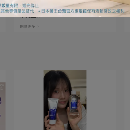
【獅美露スマイル】眼睛模糊類眼藥
水売上N⋯
閱讀更多 ->