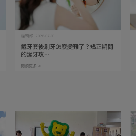
編輯部 | 2026-07-01
戴牙套後刷牙怎麼變難了？矯正期間
的潔牙攻⋯
閱讀更多 ->