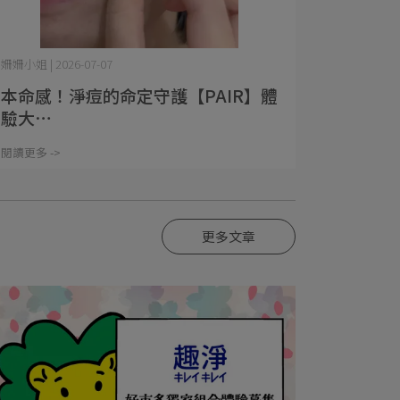
姍姍小姐 | 2026-07-07
本命感！淨痘的命定守護【PAIR】體
驗大⋯
閱讀更多 ->
更多文章