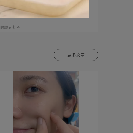
日本獅王趣淨料理手抗菌去味慕斯｜
廚房專用⋯
閱讀更多 ->
更多文章