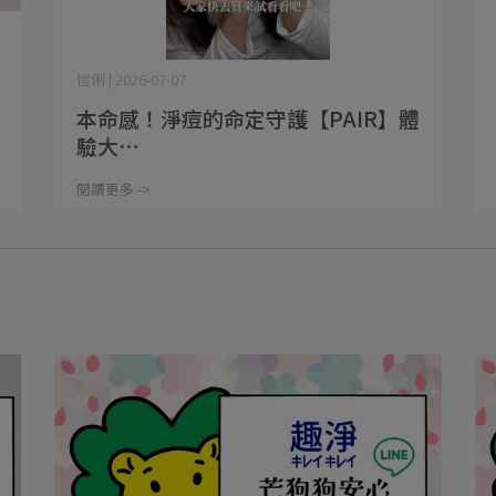
愷俐 | 2026-07-07
本命感！淨痘的命定守護【PAIR】體
驗大⋯
閱讀更多 ->