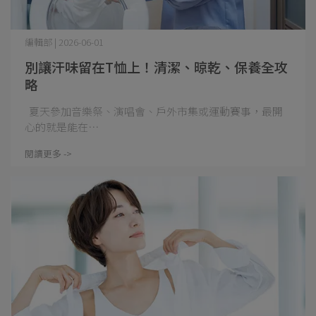
編輯部 | 2026-06-01
別讓汗味留在T恤上！清潔、晾乾、保養全攻
略
夏天參加音樂祭、演唱會、戶外市集或運動賽事，最開
心的就是能在⋯
閱讀更多 ->