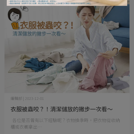
編輯部 | 2023-12-01
衣服被蟲咬？！清潔儲放的撇步一次看～
各位是否曾有以下經驗呢？衣物換季時，把衣物從收納
櫃或衣櫥拿出⋯