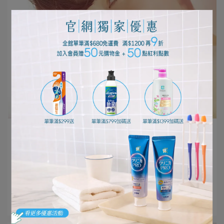
編輯部 | 2024-02-01
洗衣診斷室 ┃ 哪款洗衣精會是我的心頭
好？！
大家通常使用什麼樣的洗衣精呢？ 有人是因為「懶得挑
所以總是⋯
閱讀更多 ->