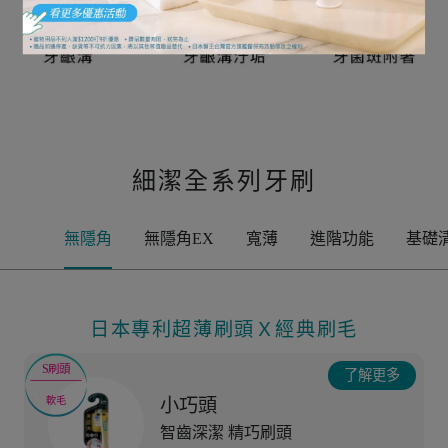
細潔全系列牙刷
無隱角
無隱角EX
寬薄
進階功能
基礎
日本專利超薄刷頭Ｘ經典刷毛
S刷頭
了解更多
小巧頭
軟毛
智齒深潔 精巧刷頭