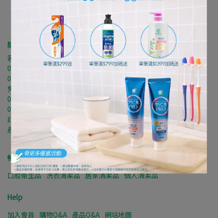
關於我們
客服專線┃週一至週五
02-66058116分機312
09:30-12:30 ▸ 14:00-18:00
免付費產品諮詢專線┃週一至週五
0800-241-972
08:30-12:30 ▸ 13:30-17:30
訂單諮詢信箱：lion.service@hhgalaxy.com.tw
產品諮詢信箱： Lion.service@cairiver.com.tw
暢銷品類
口腔衛生品
洗衣清潔品
居家清潔品
個人清潔品
Help
加入會員
購物Q&A
產品Q&A
網站地圖