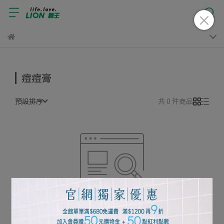
痘痘膏
預設排序
共 0 件商品
很抱歉，無商品符合篩選條件
請重新輸入篩選