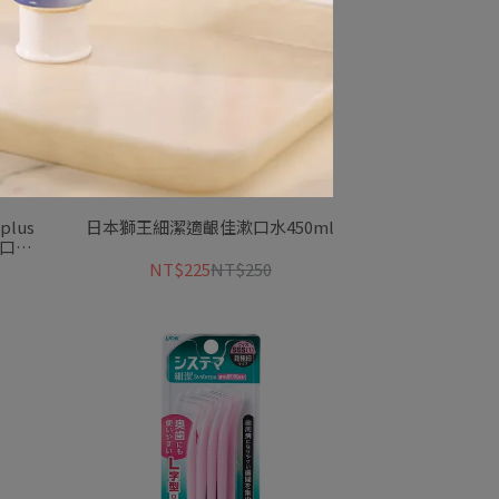
lus
日本獅王細潔適齦佳漱口水450ml
漱口水
NT$225
NT$250