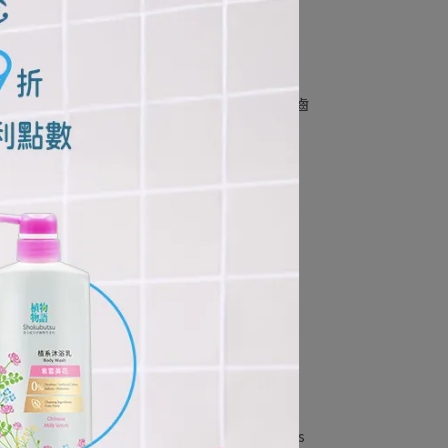
刷細潔
日本獅王極薄多功音波電動牙刷固齒
佳專用刷頭 (2入刷頭)
NT$109
NT$120
lus
日本獅王細潔適齦佳牙膏-抗敏plus