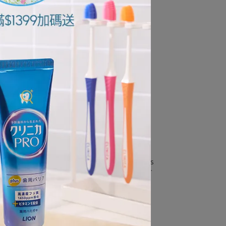
95g
NT$225
NT$250
修護
日本獅王細潔適齦佳牙膏-修護plus
90gx2+日本獅王細潔適齦佳漱口水
450ml
NT$555
NT$750