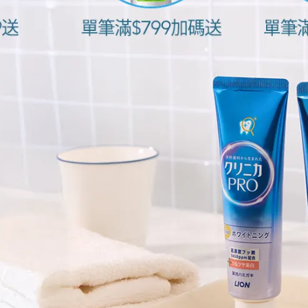
ONIO專用亮白刷頭(2入刷頭)
90g
NT$109
NT$120
NT$225
NT$250
獅王細潔適齦佳牙膏-淨白plus
日本獅王細潔適齦佳牙膏x3(
95g
plus/抗敏plus/淨白plus)
NT$225
NT$250
NT$499
NT$750