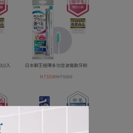
)2入
日本獅王極薄多功音波電動牙刷
NT$590
NT$650