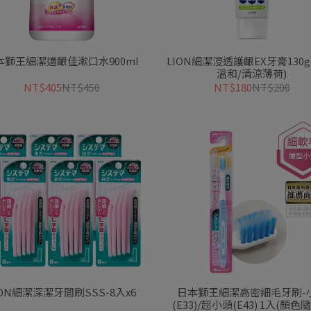
本獅王細潔適齦佳漱口水900ml
LION細潔浸透護齦EX牙膏130g
溫和/清涼薄荷)
NT$405
NT$450
NT$180
NT$200
ION細潔深潔牙間刷SSS-8入x6
日本獅王細潔高密細毛牙刷-
(E33)/超小頭(E43) 1入(顏色