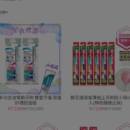
排序
多功音波電動牙刷 雙重守護 限量
獅王細潔寬薄極上牙刷超小頭(G7
好禮超值組
入(顏色隨機出貨)
NT$999
NT$1,500
NT$499
NT$660