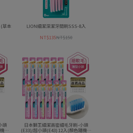
 (草本
LION細潔深潔牙間刷SSS-8入
NT$135
NT$150
小頭
日本獅王細潔高密細毛牙刷-小頭
隨機出
(E33)/超小頭(E43) 12入(顏色隨機出