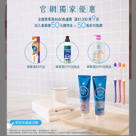
編輯部 | 2023-02-01
家貓亂尿尿怎麼辦？ 從貓砂到砂盆打造讓愛
貓滿意的便所！
想要獲得呼嚕呼嚕的療癒嗎？現今越來越多貓咪成為家裡
不可或缺的一份子。只是⋯
閱讀更多 ->