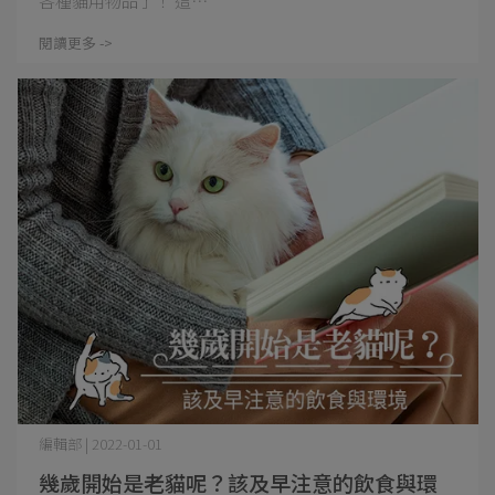
各種貓用物品了！ 這⋯
閱讀更多 ->
編輯部 | 2022-01-01
幾歲開始是老貓呢？該及早注意的飲食與環