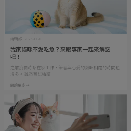
編輯部 | 2023-11-01
我家貓咪不愛吃魚？來跟專家一起來解惑
吧！
之前疫情時都在家工作，筆者與心愛的貓咪相處的時間也
增多。 雖然嘗試給貓⋯
閱讀更多 ->