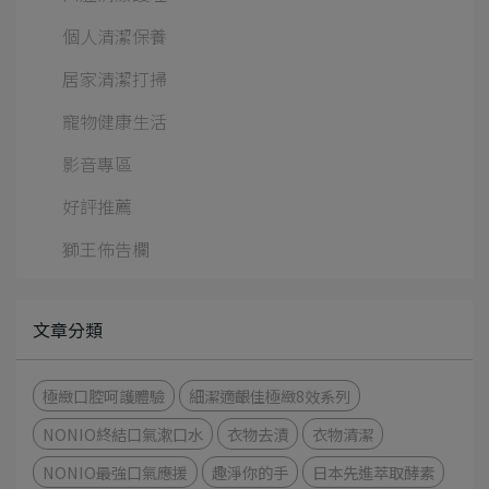
個人清潔保養
居家清潔打掃
寵物健康生活
影音專區
好評推薦
獅王佈告欄
文章分類
極緻口腔呵護體驗
細潔適齦佳極緻8效系列
NONIO終結口氣漱口水
衣物去漬
衣物清潔
NONIO最強口氣應援
趣淨你的手
日本先進萃取酵素