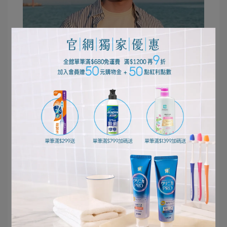
早晚搭配《NONIO終結口氣牙膏》一起使用，更是
雙重加倍淨化口氣，使難聞的異味速速退散。
再加上現在外出都得戴著口罩，為了不被自己嘴巴
的味道給熏死，方便隨身攜帶的【NONIO終結口氣
淨涼噴劑】更是我保持清新好口氣的秘密武器。