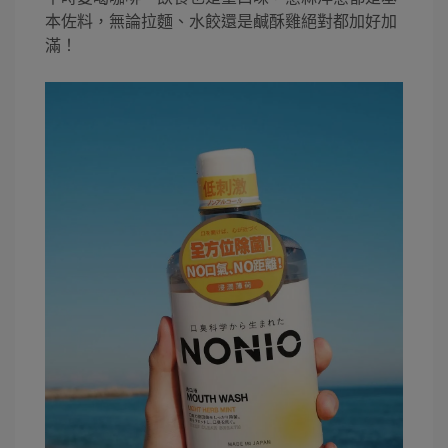
本佐料，無論拉麵、水餃還是鹹酥雞絕對都加好加
滿！