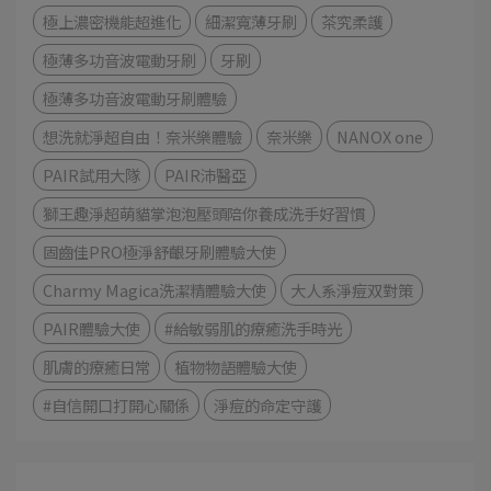
極上濃密機能超進化
細潔寬薄牙刷
茶究柔護
極薄多功音波電動牙刷
牙刷
極薄多功音波電動牙刷體驗
想洗就淨超自由！奈米樂體驗
奈米樂
NANOX one
PAIR試用大隊
PAIR沛醫亞
獅王趣淨超萌貓掌泡泡壓頭陪你養成洗手好習慣
固齒佳PRO極淨舒齦牙刷體驗大使
Charmy Magica洗潔精體驗大使
大人系淨痘双對策
PAIR體驗大使
#給敏弱肌的療癒洗手時光
肌膚的療癒日常
植物物語體驗大使
#自信開口打開心關係
淨痘的命定守護