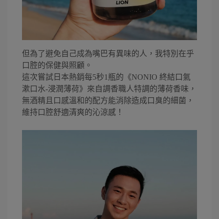
但為了避免自己成為嘴巴有異味的人，我特別在乎
口腔的保健與照顧。
這次嘗試日本熱銷每5秒1瓶的《NONIO 終結口氣
漱口水-浸潤薄荷》來自調香職人特調的薄荷香味，
無酒精且口感溫和的配方能消除造成口臭的細菌，
維持口腔舒適清爽的沁涼感！