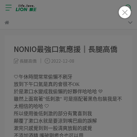
NONIO最強口氣應援║長腿高僑
長腿高僑
2022-12-08
🤍午休時間常常偷懶不刷牙
放到下午口氣是真的會很不OK
於是漱口水變成我偷懶的好夥伴哈哈哈 💛
雖然上面寫著"低刺激" 可是搭配著黑色包裝我是不
太相信的哈哈 🤍
所以使用後低刺激的部分有驚喜到我
顛覆了漱口水就是要涼到嘴巴麻的誤解
漱完只感覺到到一股清爽放鬆的感覺
不添加酒精 嘴破剛癒合也可以用