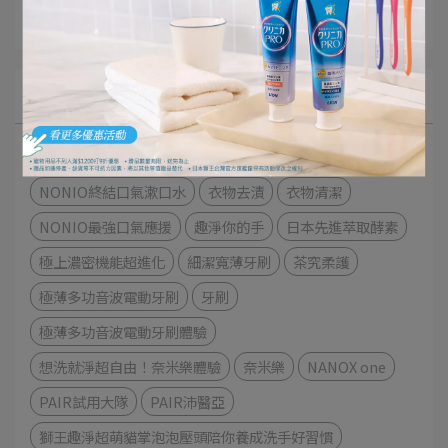
獅王佈告欄
文章分類
極緻口腔呵護體驗
細潔適齦佳極緻8效系列
NONIO終結口氣漱口水
衣物去漬
衣物清潔
NONIO最強口氣應援
趣淨你的手
日本先進萃取酵素
極上濃密機能超進化
細潔寬薄牙刷
茶究柔護
極薄多功音波電動牙刷
牙刷
極薄多功音波電動牙刷體驗
想洗就淨超自由！奈米樂體驗
奈米樂
NANOX one
PAIR試用大隊
PAIR沛醫亞
獅王趣淨超萌貓掌泡泡壓頭陪你養成洗手好習慣