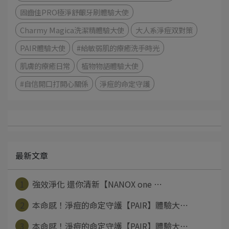
固齒佳PRO極淨舒齦牙刷體驗大使
Charmy Magica洗潔精體驗大使
大人系淨痘双對策
PAIR體驗大使
#給敏弱肌的療癒洗手時光
肌膚的療癒日常
植物物語體驗大使
#自信開口打開心關係
淨痘的命定守護
最新文章
1
強效淨化 還你清新【NANOX one ⋯
2
本命感！淨痘的命定守護【PAIR】體驗大⋯
3
本命感！淨痘的命定守護【PAIR】體驗大⋯