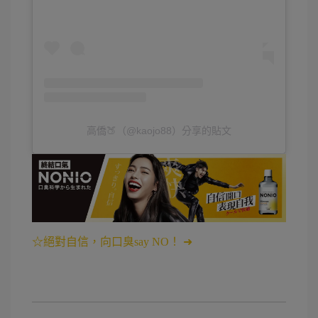
高僑🍑（@kaojo88）分享的貼文
☆絕對自信，向口臭say NO！ ➜