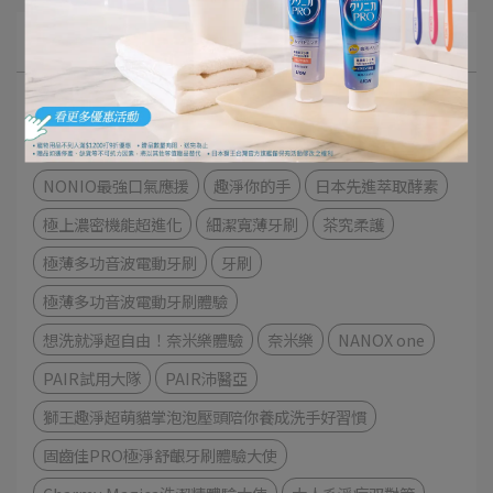
文章分類
極緻口腔呵護體驗
細潔適齦佳極緻8效系列
NONIO終結口氣漱口水
衣物去漬
衣物清潔
NONIO最強口氣應援
趣淨你的手
日本先進萃取酵素
極上濃密機能超進化
細潔寬薄牙刷
茶究柔護
極薄多功音波電動牙刷
牙刷
極薄多功音波電動牙刷體驗
想洗就淨超自由！奈米樂體驗
奈米樂
NANOX one
PAIR試用大隊
PAIR沛醫亞
獅王趣淨超萌貓掌泡泡壓頭陪你養成洗手好習慣
固齒佳PRO極淨舒齦牙刷體驗大使