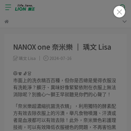
NANOX one 奈米樂 ║ 瑀文 Lisa
瑀文 Lisa
2024-07-16
🥼🧣🧦👗
市面上的洗衣精百百種，但你是否總是覺得衣服沒
有洗乾淨？髒汙、異味好像緊緊依附在衣服上無法
消除呢？別擔心～獅王早就聽見你們的心聲了！
「奈米樂超濃縮抗菌洗衣精」，利用獨特的酵素配
方有效去除衣服上的污漬，舉凡食物噴濺、汗漬或
者是血液都可以有效去除！此外，奈米樂色彩護理
技術，可以有效降低衣服褪色的問題，不再害怕黑