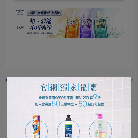
文章分類
想洗就淨超自由！奈米樂體驗
奈米樂
NANOX one
所有文章主題
口腔清潔護理
個人清潔保養
居家清潔打掃