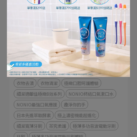
寵物健康生活
影音專區
好評推薦
獅王佈告欄
文章分類
衣物去漬
衣物清潔
極緻口腔呵護體驗
細潔適齦佳極緻8效系列
NONIO終結口氣漱口水
NONIO最強口氣應援
趣淨你的手
日本先進萃取酵素
極上濃密機能超進化
細潔寬薄牙刷
茶究柔護
極薄多功音波電動牙刷
牙刷
極薄多功音波電動牙刷體驗