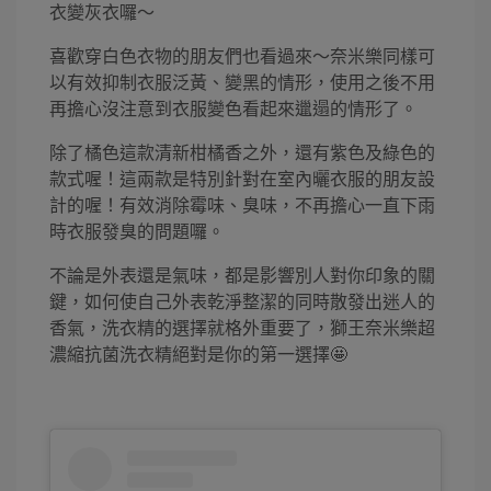
衣變灰衣囉～
喜歡穿白色衣物的朋友們也看過來～奈米樂同樣可
以有效抑制衣服泛黃、變黑的情形，使用之後不用
再擔心沒注意到衣服變色看起來邋遢的情形了。
除了橘色這款清新柑橘香之外，還有紫色及綠色的
款式喔！這兩款是特別針對在室內曬衣服的朋友設
計的喔！有效消除霉味、臭味，不再擔心一直下雨
時衣服發臭的問題囉。
不論是外表還是氣味，都是影響別人對你印象的關
鍵，如何使自己外表乾淨整潔的同時散發出迷人的
香氣，洗衣精的選擇就格外重要了，獅王奈米樂超
濃縮抗菌洗衣精絕對是你的第一選擇🤩