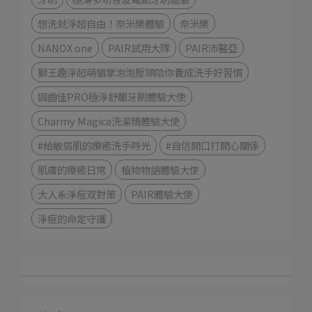
想洗就淨超自由！奈米樂體驗
奈米樂
NANOX one
PAIR試用大隊
PAIR沛醫亞
獅王趣淨超萌貓掌泡泡壓頭陪你養成洗手好習慣
固齒佳PRO極淨舒齦牙刷體驗大使
Charmy Magica洗潔精體驗大使
#給敏弱肌的療癒洗手時光
#自信開口打開心關係
肌膚的療癒日常
植物物語體驗大使
大人系淨痘双對策
PAIR體驗大使
淨痘的命定守護