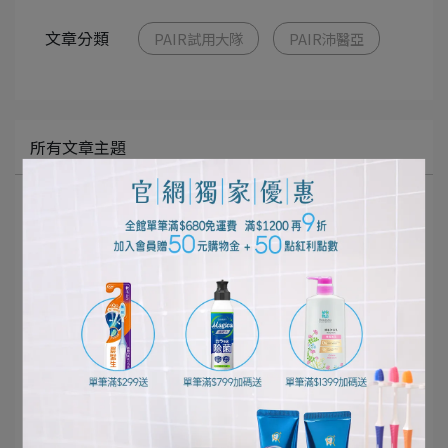
文章分類
PAIR試用大隊
PAIR沛醫亞
所有文章主題
口腔清潔護理
個人清潔保養
居家清潔打掃
寵物健康生活
影音專區
好評推薦
獅王佈告欄