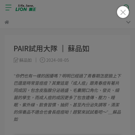
PAIR試用大隊 ║ 蘇品如
蘇品如
2024-08-05
你們也有一樣的困擾嗎？明明已經過了青春期怎麼臉上下
巴還是時常冒痘痘？其實這是「成人痘」跟青春痘有著共
同成因，包含皮脂腺分泌過盛、毛囊開口角化、發炎、細
菌的孳生，而成人痘的成因更多了包含遺傳、壓力、睡
眠、紫外線、飲食習慣、抽菸、甚至內分泌失調等，清潔
的保養品不適合也會長痘痘呦！趕緊來試試看吧～
＿蘇品
如