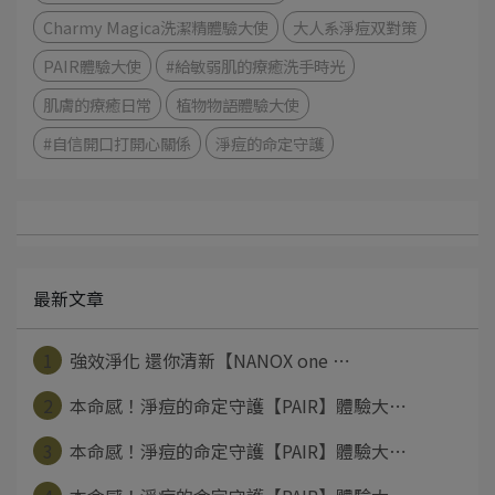
Charmy Magica洗潔精體驗大使
大人系淨痘双對策
PAIR體驗大使
#給敏弱肌的療癒洗手時光
肌膚的療癒日常
植物物語體驗大使
#自信開口打開心關係
淨痘的命定守護
最新文章
1
強效淨化 還你清新【NANOX one ⋯
2
本命感！淨痘的命定守護【PAIR】體驗大⋯
3
本命感！淨痘的命定守護【PAIR】體驗大⋯