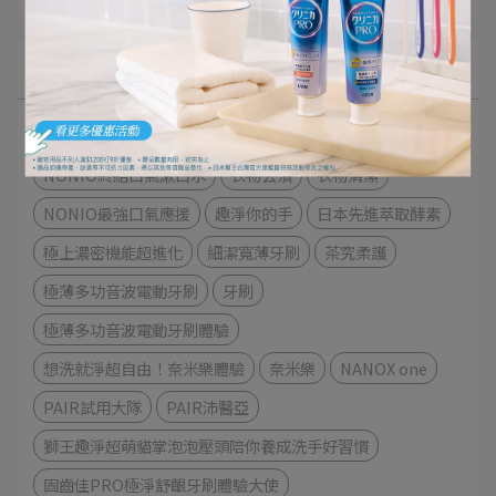
文章分類
極緻口腔呵護體驗
細潔適齦佳極緻8效系列
NONIO終結口氣漱口水
衣物去漬
衣物清潔
NONIO最強口氣應援
趣淨你的手
日本先進萃取酵素
極上濃密機能超進化
細潔寬薄牙刷
茶究柔護
極薄多功音波電動牙刷
牙刷
極薄多功音波電動牙刷體驗
想洗就淨超自由！奈米樂體驗
奈米樂
NANOX one
PAIR試用大隊
PAIR沛醫亞
獅王趣淨超萌貓掌泡泡壓頭陪你養成洗手好習慣
固齒佳PRO極淨舒齦牙刷體驗大使