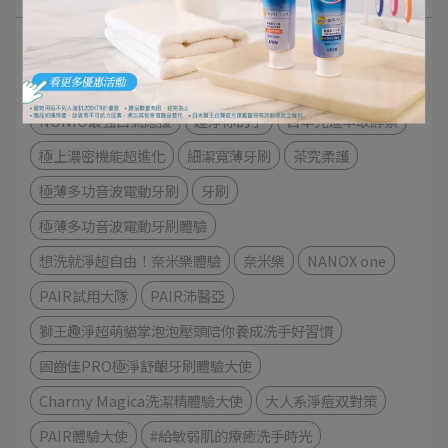
極緻口腔呵護體驗
細潔適齦佳極緻8效系列
NONIO終結口氣漱口水
衣物去漬
衣物清潔
NONIO最強口氣應援
趣淨你的手
日本先進萃取酵素
極上濃密機能超進化
細潔寬薄牙刷
茶究柔護
極薄多功音波電動牙刷
牙刷
極薄多功音波電動牙刷體驗
想洗就淨超自由！奈米樂體驗
奈米樂
NANOX one
PAIR試用大隊
PAIR沛醫亞
獅王趣淨超萌貓掌泡泡壓頭陪你養成洗手好習慣
固齒佳PRO極淨舒齦牙刷體驗大使
Charmy Magica洗潔精體驗大使
大人系淨痘双對策
PAIR體驗大使
#給敏弱肌的療癒洗手時光