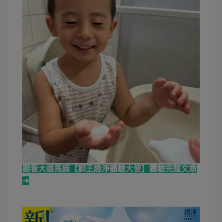
觀看大雄馬麻【獅王趣淨體驗大使】體驗完整文章
➜