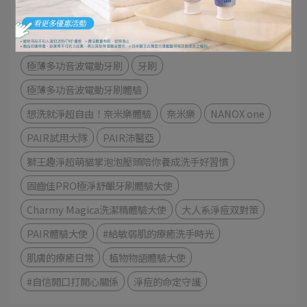
NONIO最強口氣應援
趣淨你的手
日本先進萃取酵素
極上濃密機能超進化
細潔寬薄牙刷
茶究柔護
極薄多功音波電動牙刷
牙刷
極薄多功音波電動牙刷體驗
想洗就淨超自由！奈米樂體驗
奈米樂
NANOX one
PAIR試用大隊
PAIR沛醫亞
獅王趣淨超萌貓掌泡泡壓頭陪你養成洗手好習慣
固齒佳PRO極淨舒齦牙刷體驗大使
Charmy Magica洗潔精體驗大使
大人系淨痘双對策
PAIR體驗大使
#給敏弱肌的療癒洗手時光
肌膚的療癒日常
植物物語體驗大使
#自信開口打開心關係
淨痘的命定守護