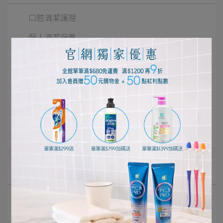
口腔清潔護理
個人清潔保養
居家清潔打掃
寵物健康生活
影音專區
好評推薦
獅王佈告欄
文章分類
極緻口腔呵護體驗
細潔適齦佳極緻8效系列
NONIO終結口氣漱口水
衣物去漬
衣物清潔