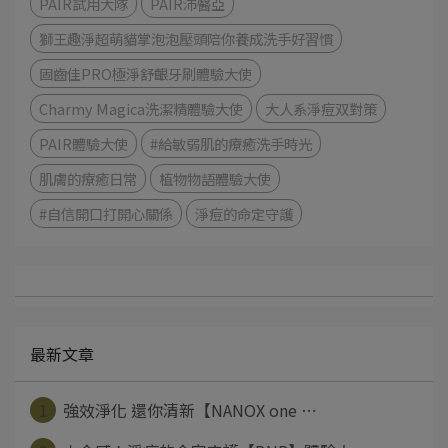
PAIR試用大隊
PAIR沛醫亞
獅王趣淨超萌貓掌泡泡壓頭陪你養成洗手好習慣
固齒佳PRO極淨舒齦牙刷體驗大使
Charmy Magica洗潔精體驗大使
大人系淨痘双對策
PAIR體驗大使
#給敏弱肌的療癒洗手時光
肌膚的療癒日常
植物物語體驗大使
#自信開口打開心關係
淨痘的命定守護
最新文章
1
強效淨化 還你清新【NANOX one ⋯