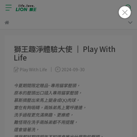
獅王趣淨體驗大使 ║ Play With
Life
Play With Life
2024-09-30
今夏期間限定贈品~專用貓掌壓頭，
原本的壓頭出口插入專用貓掌壓頭，
慕斯擠壓出來馬上變身成QQ肉球，
實在有夠吸睛，兩姊弟馬上驚呼連連，
洗手過程更充滿樂趣、更療癒，
難怪現在洗手兩姊弟都不用提醒，
還會搶著洗，