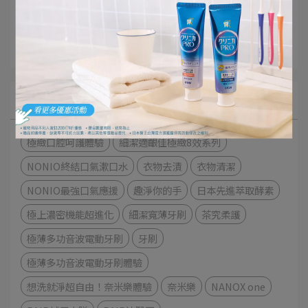
好評推薦
獅王佈告欄
文章分類
極緻口腔呵護體驗
細潔適齦佳極緻8效系列
NONIO終結口氣漱口水
衣物去漬
衣物清潔
NONIO最強口氣應援
趣淨你的手
日本先進萃取酵素
極上濃密機能超進化
細潔寬薄牙刷
茶究柔護
極薄多功音波電動牙刷
牙刷
極薄多功音波電動牙刷體驗
想洗就淨超自由！奈米樂體驗
奈米樂
NANOX one