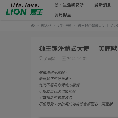
愛．生活研究所
最新消息
會員權益
部落格
好評推薦
獅王趣淨體驗大使 ║ 芙鹿
獅王趣淨體驗大使 ║ 芙鹿獸
芙鹿獸
2024-10-01
綿密濃稠手感好，
最喜歡它的好沖洗，
洗完不容易有滑滑的感覺
小朋友自己洗也很輕鬆
尤其是新的貓掌泡泡
不但可愛，小孩擠成功後都會很開心＿芙鹿獸