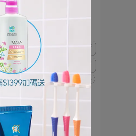
極薄多功音波電動牙刷體驗
想洗就淨超自由！奈米樂體驗
奈米樂
NANOX one
PAIR試用大隊
PAIR沛醫亞
獅王趣淨超萌貓掌泡泡壓頭陪你
養成洗手好習慣
固齒佳PRO極淨舒齦牙刷體驗大
使
Charmy Magica洗潔精體驗大使
大人系淨痘双對策
PAIR體驗大使
#給敏弱肌的療癒洗手時光
肌膚的療癒日常
植物物語體驗大使