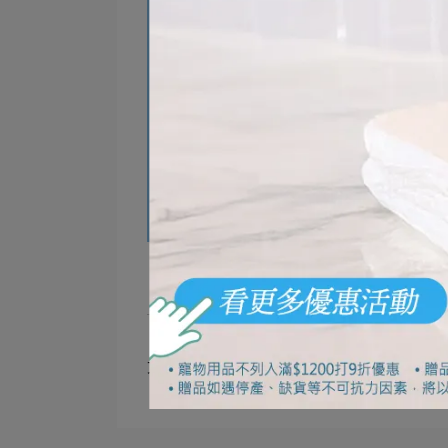
文章分類
獅王趣淨超萌貓掌泡泡壓頭陪