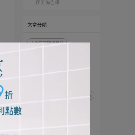
獅王佈告欄
文章分類
極緻口腔呵護體驗
細潔適齦佳極緻8效系列
NONIO終結口氣漱口水
衣物去漬
衣物清潔
NONIO最強口氣應援
趣淨你的手
日本先進萃取酵素
極上濃密機能超進化
細潔寬薄牙刷
茶究柔護
極薄多功音波電動牙刷
牙刷