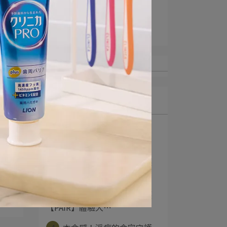
#自信開口打開心關係
淨痘的命定守護
最新文章
1
強效淨化 還你清新
【NANOX one ⋯
2
本命感！淨痘的命定守護
【PAIR】體驗大⋯
3
本命感！淨痘的命定守護
【PAIR】體驗大⋯