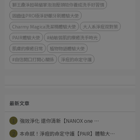
獅王趣淨超萌貓掌泡泡壓頭陪你養成洗手好習慣
固齒佳PRO極淨舒齦牙刷體驗大使
Charmy Magica洗潔精體驗大使
大人系淨痘双對策
PAIR體驗大使
#給敏弱肌的療癒洗手時光
肌膚的療癒日常
植物物語體驗大使
#自信開口打開心關係
淨痘的命定守護
最新文章
1
強效淨化 還你清新【NANOX one ⋯
2
本命感！淨痘的命定守護【PAIR】體驗大⋯