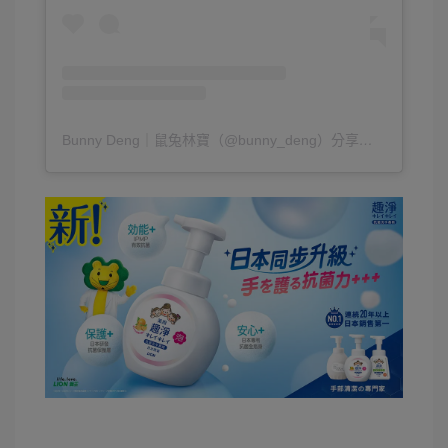
Bunny Deng｜鼠兔林寶（@bunny_deng）分享的貼文