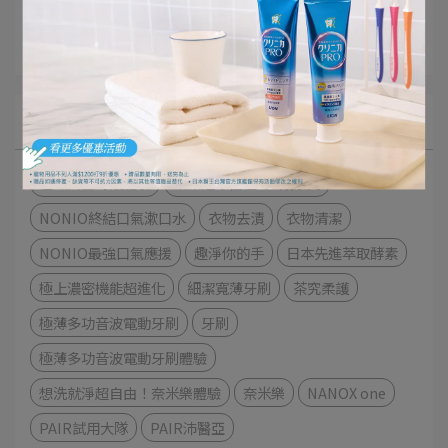
好評推薦
獅王佈告欄
文章分類
極緻口腔呵護體驗
細潔適齦佳極緻8效系列
NONIO終結口氣漱口水
衣物去漬
衣物清潔
NONIO最強口氣應援
趣淨你的手
日本先進萃取酵素
極上濃密機能超進化
細潔寬薄牙刷
茶究柔護
極薄多功音波電動牙刷
牙刷
極薄多功音波電動牙刷體驗
想洗就淨超自由！奈米樂體驗
奈米樂
NANOX one
PAIR試用大隊
PAIR沛醫亞