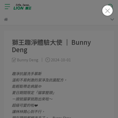
獅王趣淨體驗大使 ║ Bunny
Deng
Bunny Deng
2024-10-01
趣淨抗菌洗手慕斯
溫和不易刺激的潔淨及抗菌配方，
能輕鬆帶走病菌🦠
夏日期間限定「貓掌壓頭」
ㄧ按就貓掌就跑出來啦～
超級可愛的啦❤️
讓林林開心到不行，