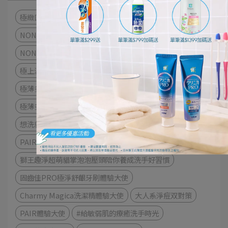
極緻口腔呵護體驗
細潔適齦佳極緻8效系列
NONIO終結口氣漱口水
衣物去漬
衣物清潔
NONIO最強口氣應援
趣淨你的手
日本先進萃取酵素
極上濃密機能超進化
細潔寬薄牙刷
茶究柔護
極薄多功音波電動牙刷
牙刷
極薄多功音波電動牙刷體驗
想洗就淨超自由！奈米樂體驗
奈米樂
NANOX one
PAIR試用大隊
PAIR沛醫亞
獅王趣淨超萌貓掌泡泡壓頭陪你養成洗手好習慣
固齒佳PRO極淨舒齦牙刷體驗大使
Charmy Magica洗潔精體驗大使
大人系淨痘双對策
PAIR體驗大使
#給敏弱肌的療癒洗手時光