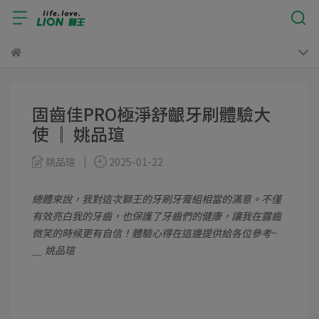
固齒佳PRO極淨舒齦牙刷體驗大
使 ║ 姚品瑄
姚品瑄
2025-01-22
總體來說，我對這次獅王的牙刷牙膏組相當的滿意。不僅
有效亮白我的牙齒，也保護了牙齒們的健康，讓我在露齒
微笑的時候更有自信！體驗心得在這邊提供給各位參考~
＿ 姚品瑄