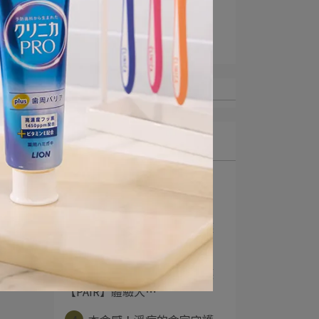
#自信開口打開心關係
淨痘的命定守護
最新文章
1
強效淨化 還你清新
【NANOX one ⋯
2
本命感！淨痘的命定守護
【PAIR】體驗大⋯
3
本命感！淨痘的命定守護
【PAIR】體驗大⋯