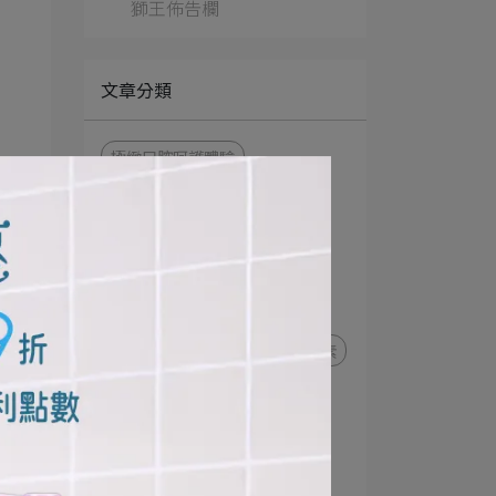
獅王佈告欄
文章分類
極緻口腔呵護體驗
細潔適齦佳極緻8效系列
NONIO終結口氣漱口水
衣物去漬
衣物清潔
NONIO最強口氣應援
趣淨你的手
日本先進萃取酵素
極上濃密機能超進化
細潔寬薄牙刷
茶究柔護
極薄多功音波電動牙刷
牙刷