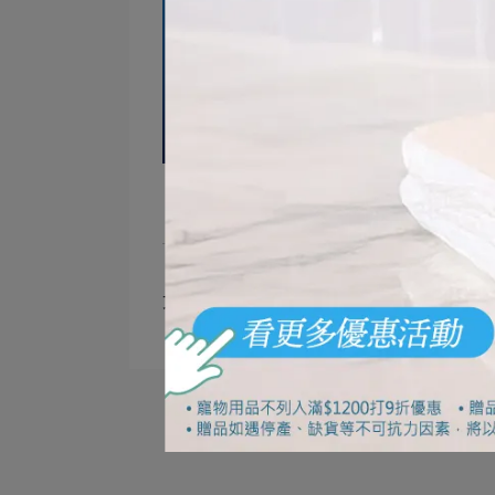
文章分類
固齒佳PRO極淨舒齦牙刷體驗