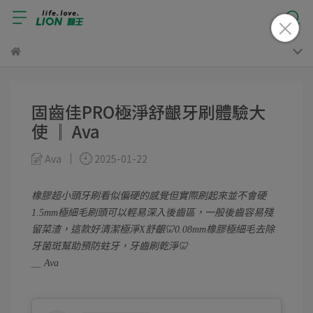
固齒佳PRO極淨舒齦牙刷體驗大
使 ║ Ava
Ava
2025-01-22
橡膠超小頭牙刷看似偏硬的感覺但實際刷起來並不會硬
1.5mm極細毛刷頭可以輕易深入後齒區，一般後齒容易殘
留菜渣，這款好清潔極淨X舒齦🦷0.08mm橡膠極細毛去除
牙菌斑幫助預防蛀牙，牙齒刷乾淨🦷
＿ Ava