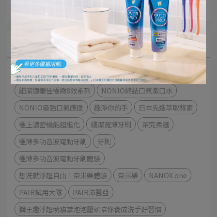
獅王佈告欄
文章分類
衣物去漬
衣物清潔
極緻口腔呵護體驗
細潔適齦佳極緻8效系列
NONIO終結口氣漱口水
NONIO最強口氣應援
趣淨你的手
日本先進萃取酵素
極上濃密機能超進化
細潔寬薄牙刷
茶究柔護
極薄多功音波電動牙刷
牙刷
極薄多功音波電動牙刷體驗
想洗就淨超自由！奈米樂體驗
奈米樂
NANOX one
PAIR試用大隊
PAIR沛醫亞
獅王趣淨超萌貓掌泡泡壓頭陪你養成洗手好習慣