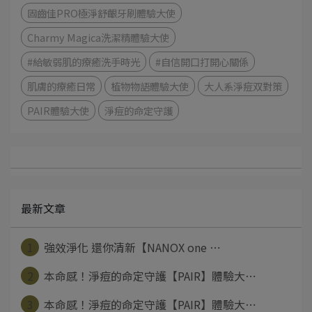
固齒佳PRO極淨舒齦牙刷體驗大使
Charmy Magica洗潔精體驗大使
#給敏弱肌的療癒洗手時光
#自信開口打開心關係
肌膚的療癒日常
植物物語體驗大使
大人系淨痘双對策
PAIR體驗大使
淨痘的命定守護
最新文章
1
強效淨化 還你清新【NANOX one ⋯
2
本命感！淨痘的命定守護【PAIR】體驗大⋯
3
本命感！淨痘的命定守護【PAIR】體驗大⋯