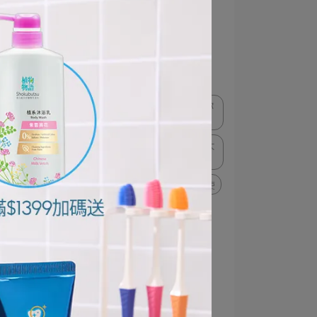
極薄多功音波電動牙刷體驗
想洗就淨超自由！奈米樂體驗
奈米樂
NANOX one
PAIR試用大隊
PAIR沛醫亞
獅王趣淨超萌貓掌泡泡壓頭陪你
養成洗手好習慣
固齒佳PRO極淨舒齦牙刷體驗大
使
Charmy Magica洗潔精體驗大使
大人系淨痘双對策
PAIR體驗大使
#給敏弱肌的療癒洗手時光
肌膚的療癒日常
植物物語體驗大使