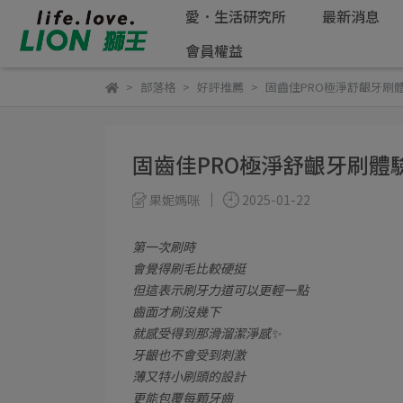
愛．生活研究所
最新消息
會員權益
部落格
好評推薦
固齒佳PRO極淨舒齦牙刷體
固齒佳PRO極淨舒齦牙刷體驗
果妮媽咪
2025-01-22
第一次刷時
會覺得刷毛比較硬挺
但這表示刷牙力道可以更輕一點
齒面才刷沒幾下
就感受得到那滑溜潔淨感✨
牙齦也不會受到刺激
薄又特小刷頭的設計
更能包覆每顆牙齒