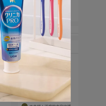
#自信開口打開心關係
淨痘的命定守護
最新文章
1
強效淨化 還你清新
【NANOX one ⋯
2
本命感！淨痘的命定守護
【PAIR】體驗大⋯
3
本命感！淨痘的命定守護
【PAIR】體驗大⋯