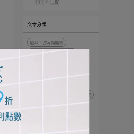
獅王佈告欄
文章分類
極緻口腔呵護體驗
細潔適齦佳極緻8效系列
NONIO終結口氣漱口水
衣物去漬
衣物清潔
NONIO最強口氣應援
趣淨你的手
日本先進萃取酵素
極上濃密機能超進化
細潔寬薄牙刷
茶究柔護
極薄多功音波電動牙刷
牙刷