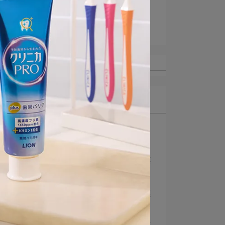
#自信開口打開心關係
淨痘的命定守護
最新文章
1
強效淨化 還你清新
【NANOX one ⋯
2
本命感！淨痘的命定守護
【PAIR】體驗大⋯
3
本命感！淨痘的命定守護
【PAIR】體驗大⋯