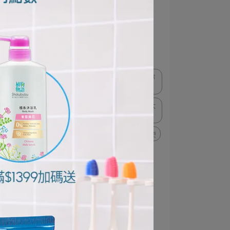
極薄多功音波電動牙刷體驗
想洗就淨超自由！奈米樂體驗
奈米樂
NANOX one
PAIR試用大隊
PAIR沛醫亞
獅王趣淨超萌貓掌泡泡壓頭陪你
養成洗手好習慣
固齒佳PRO極淨舒齦牙刷體驗大
使
Charmy Magica洗潔精體驗大使
大人系淨痘双對策
PAIR體驗大使
#給敏弱肌的療癒洗手時光
肌膚的療癒日常
植物物語體驗大使