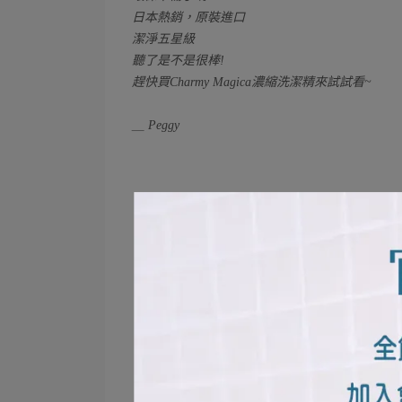
日本熱銷，原裝進口
潔淨五星級
聽了是不是很棒!
趕快買Charmy Magica濃縮洗潔精來試試看~
＿ Peggy