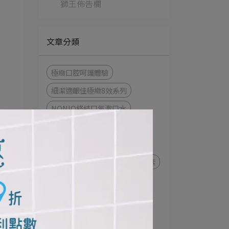
獅王佈告欄
文章分類
極緻口腔呵護體驗
細潔適齦佳極緻8效系列
NONIO終結口氣漱口水
衣物去漬
衣物清潔
NONIO最強口氣應援
趣淨你的手
日本先進萃取酵素
極上濃密機能超進化
細潔寬薄牙刷
茶究柔護
極薄多功音波電動牙刷
牙刷