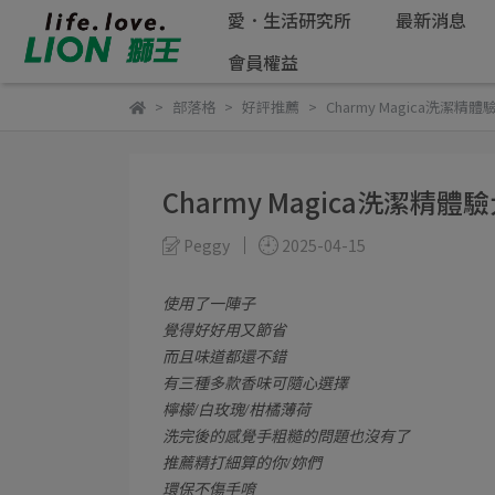
愛．生活研究所
最新消息
會員權益
部落格
好評推薦
Charmy Magica洗潔精體
Charmy Magica洗潔精體驗
Peggy
2025-04-15
使用了一陣子
覺得好好用又節省
而且味道都還不錯
有三種多款香味可隨心選擇
檸檬/白玫瑰/柑橘薄荷
洗完後的感覺手粗糙的問題也沒有了
推薦精打細算的你/妳們
環保不傷手唷