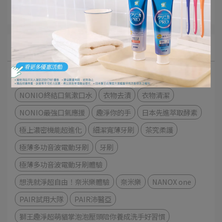
獅王佈告欄
文章分類
極緻口腔呵護體驗
細潔適齦佳極緻8效系列
NONIO終結口氣漱口水
衣物去漬
衣物清潔
NONIO最強口氣應援
趣淨你的手
日本先進萃取酵素
極上濃密機能超進化
細潔寬薄牙刷
茶究柔護
極薄多功音波電動牙刷
牙刷
極薄多功音波電動牙刷體驗
想洗就淨超自由！奈米樂體驗
奈米樂
NANOX one
PAIR試用大隊
PAIR沛醫亞
獅王趣淨超萌貓掌泡泡壓頭陪你養成洗手好習慣