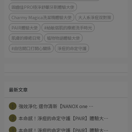
固齒佳PRO極淨舒齦牙刷體驗大使
Charmy Magica洗潔精體驗大使
大人系淨痘双對策
PAIR體驗大使
#給敏弱肌的療癒洗手時光
肌膚的療癒日常
植物物語體驗大使
#自信開口打開心關係
淨痘的命定守護
最新文章
1
強效淨化 還你清新【NANOX one ⋯
2
本命感！淨痘的命定守護【PAIR】體驗大⋯
3
本命感！淨痘的命定守護【PAIR】體驗大⋯