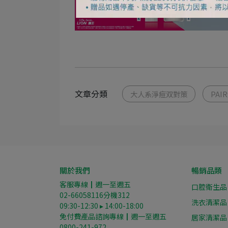
文章分類
大人系淨痘双對策
PAI
關於我們
暢銷品類
客服專線┃週一至週五
口腔衛生品
02-66058116分機312
洗衣清潔品
09:30-12:30 ▸ 14:00-18:00
免付費產品諮詢專線┃週一至週五
居家清潔品
0800-241-972