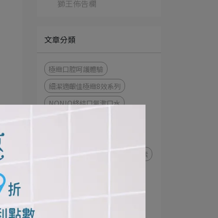
獅王佈告欄
文章分類
極緻口腔呵護體驗
細潔適齦佳極緻8效系列
NONIO終結口氣漱口水
衣物去漬
衣物清潔
NONIO最強口氣應援
趣淨你的手
日本先進萃取酵素
極上濃密機能超進化
細潔寬薄牙刷
茶究柔護
極薄多功音波電動牙刷
牙刷