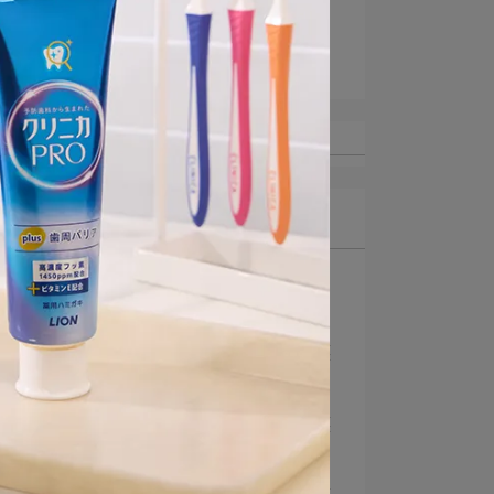
#自信開口打開心關係
淨痘的命定守護
最新文章
1
強效淨化 還你清新
【NANOX one ⋯
2
本命感！淨痘的命定守護
【PAIR】體驗大⋯
3
本命感！淨痘的命定守護
【PAIR】體驗大⋯