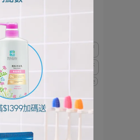
極薄多功音波電動牙刷體驗
想洗就淨超自由！奈米樂體驗
奈米樂
NANOX one
PAIR試用大隊
PAIR沛醫亞
獅王趣淨超萌貓掌泡泡壓頭陪你
養成洗手好習慣
固齒佳PRO極淨舒齦牙刷體驗大
使
Charmy Magica洗潔精體驗大使
大人系淨痘双對策
PAIR體驗大使
#給敏弱肌的療癒洗手時光
肌膚的療癒日常
植物物語體驗大使