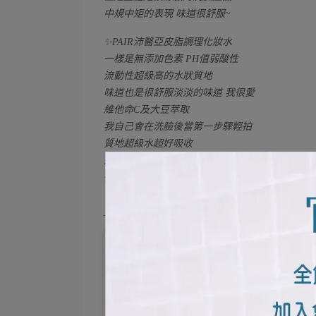
中規中矩的表現 味道很舒服~
✨PAIR沛醫亞皮脂調理化妝水
一樣是無添加色素 PH值弱酸性
流動性超級高的水狀質地
味道也是很舒服淡淡的味道 我很愛
維他命C及大豆萃取
我自己會在洗臉後當第一步驟輕拍
質地超級水超好吸收
如果有長痘痘的地方 我也會局部濕敷
很清爽很沒有負擔的化妝水
＿小麥