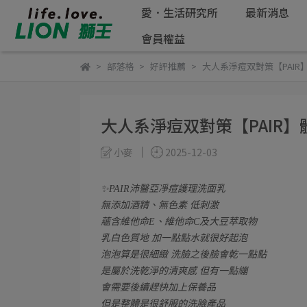
愛．生活研究所
最新消息
會員權益
部落格
好評推薦
大人系淨痘双對策【PAIR
大人系淨痘双對策【PAIR】
小麥
2025-12-03
✨PAIR沛醫亞凈痘護理洗面乳
無添加酒精、無色素 低刺激
蘊含維他命E、維他命C及大豆萃取物
乳白色質地 加一點點水就很好起泡
泡泡算是很細緻 洗臉之後臉會乾一點點
是屬於洗乾淨的清爽感 但有一點繃
會需要後續趕快加上保養品
但是整體是很舒服的洗臉產品