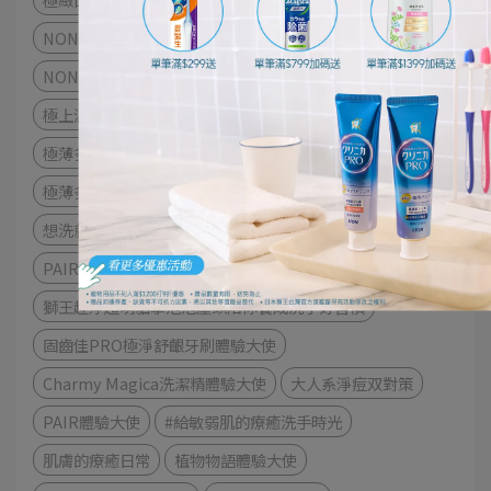
NONIO終結口氣漱口水
衣物去漬
衣物清潔
NONIO最強口氣應援
趣淨你的手
日本先進萃取酵素
極上濃密機能超進化
細潔寬薄牙刷
茶究柔護
極薄多功音波電動牙刷
牙刷
極薄多功音波電動牙刷體驗
想洗就淨超自由！奈米樂體驗
奈米樂
NANOX one
PAIR試用大隊
PAIR沛醫亞
獅王趣淨超萌貓掌泡泡壓頭陪你養成洗手好習慣
固齒佳PRO極淨舒齦牙刷體驗大使
Charmy Magica洗潔精體驗大使
大人系淨痘双對策
PAIR體驗大使
#給敏弱肌的療癒洗手時光
肌膚的療癒日常
植物物語體驗大使