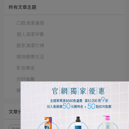
所有文章主題
口腔清潔護理
個人清潔保養
居家清潔打掃
寵物健康生活
影音專區
好評推薦
獅王佈告欄
文章分類
極緻口腔呵護體驗
細潔適齦佳極緻8效系列