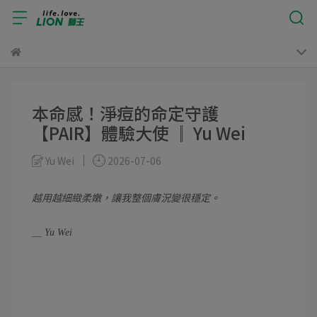
本命感！淨痘的命定守護
【PAIR】體驗大使 ║ Yu Wei
Yu Wei
2026-07-06
越用越細緻柔嫩，讓我整個膚況變很穩定。
＿ Yu Wei