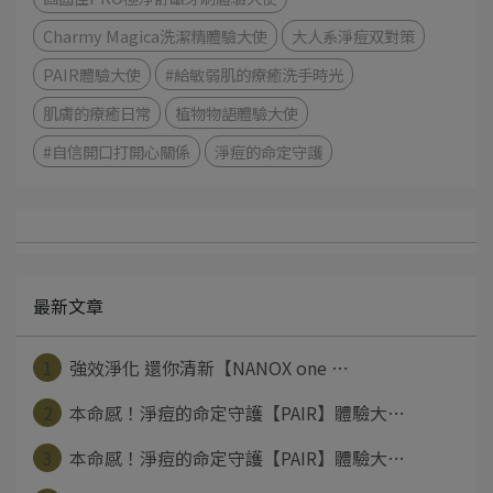
Charmy Magica洗潔精體驗大使
大人系淨痘双對策
PAIR體驗大使
#給敏弱肌的療癒洗手時光
肌膚的療癒日常
植物物語體驗大使
#自信開口打開心關係
淨痘的命定守護
最新文章
1
強效淨化 還你清新【NANOX one ⋯
2
本命感！淨痘的命定守護【PAIR】體驗大⋯
3
本命感！淨痘的命定守護【PAIR】體驗大⋯