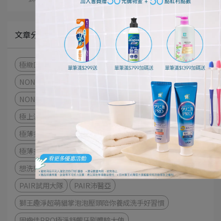
文章分類
極緻口腔呵護體驗
細潔適齦佳極緻8效系列
NONIO終結口氣漱口水
衣物去漬
衣物清潔
NONIO最強口氣應援
趣淨你的手
日本先進萃取酵素
極上濃密機能超進化
細潔寬薄牙刷
茶究柔護
極薄多功音波電動牙刷
牙刷
極薄多功音波電動牙刷體驗
想洗就淨超自由！奈米樂體驗
奈米樂
NANOX one
PAIR試用大隊
PAIR沛醫亞
獅王趣淨超萌貓掌泡泡壓頭陪你養成洗手好習慣
固齒佳PRO極淨舒齦牙刷體驗大使