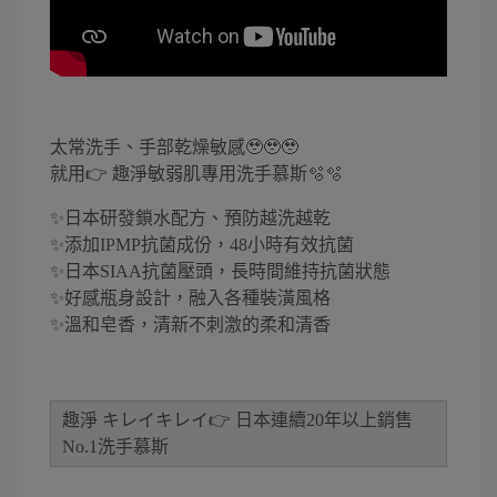
太常洗手、手部乾燥敏感🥹🥹🥹
就用👉 趣淨敏弱肌專用洗手慕斯🫧🫧
✨日本研發鎖水配方、預防越洗越乾
✨添加IPMP抗菌成份，48小時有效抗菌
✨日本SIAA抗菌壓頭，長時間維持抗菌狀態
✨好感瓶身設計，融入各種裝潢風格
✨溫和皂香，清新不刺激的柔和清香
趣淨 キレイキレイ👉
日本連續20年以上銷售
No.1洗手慕斯