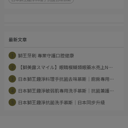
最新文章
1
獅王牙刷 專業守護口腔健康
2
【獅美露スマイル】眼睛模糊類眼藥水売上N⋯
3
日本獅王趣淨料理手抗菌去味慕斯｜廚房專用⋯
4
日本獅王趣淨敏弱肌專用洗手慕斯｜抗菌兼護⋯
5
日本獅王趣淨抗菌洗手慕斯｜日本同步升級