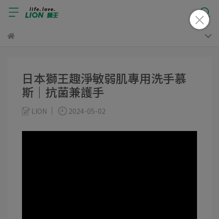
日本獅王趣淨敏弱肌專用洗手慕
斯｜抗菌兼護手
LION​
2024-05-02