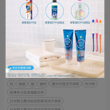
獅王佈告欄
文章分類
視力保健
維他命A
眼藥水
實驗影片
衣物去漬
使用教學
浴廁清潔
刷牙方式
牙周病
牙齦萎縮
牙齦出血
兒童刷牙教學
嬰幼兒牙刷
牙間刷
齒縫清潔
牙線
牙線棒
牙齦保健
牙齒保健
洗手教學
防疫新生活
狗狗
寵物生活
寵物健康
狗
貓貓
貓
貓咪
趣淨抗菌洗手慕斯
奈米樂
極薄多功音波電動牙刷
日本獅王趣淨敏弱肌專用洗手慕斯
日本獅王趣淨料理手抗菌去味慕斯