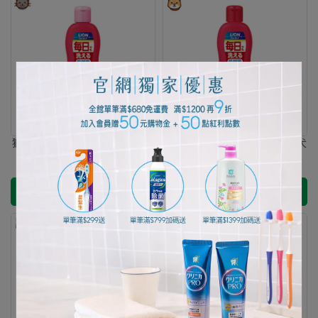
獅王每日洗蘋果蜜保濕沐浴精-
獅王每日洗清潔潤絲二合一-犬
愛貓用
用
NT$410
NT$370
加入購物車
加入購物車