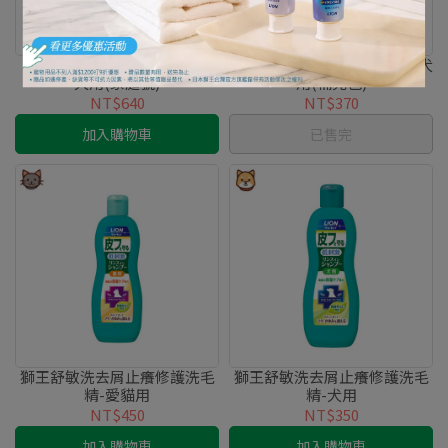
獅王每日洗清潔潤絲二合一 -
獅王每日洗清潔潤絲二合一 -犬
犬用(家庭號)
用(補充包)
NT$640
NT$370
加入購物車
已售完
獅王舒敏洗去屑止癢修護洗毛
獅王舒敏洗去屑止癢修護洗毛
精-愛貓用
精-犬用
NT$450
NT$350
加入購物車
加入購物車