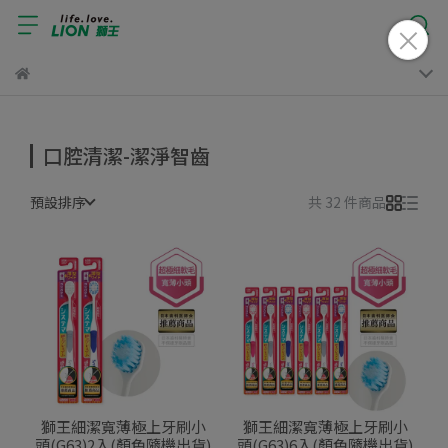
口腔清潔-潔淨智齒
預設排序
共 32 件商品
獅王細潔寬薄極上牙刷小
獅王細潔寬薄極上牙刷小
頭(G63)2入(顏色隨機出貨)
頭(G63)6入(顏色隨機出貨)