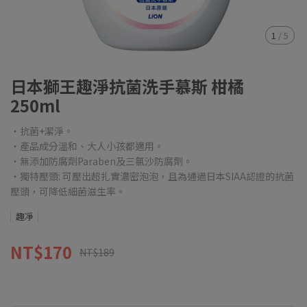
1
/
5
日本獅王趣淨抗菌洗手慕斯 柑橘
250ml
・抗菌+潔淨。
・產品成分溫和、大人小孩都適用。
・無添加防腐劑Paraben及三氯沙防腐劑。
・獨特壓頭: 可壓出超扎實濃密泡泡，且為通過日本SIAA認證的抗菌
壓頭，可降低細菌滋生率。
趣凈
NT$170
NT$189