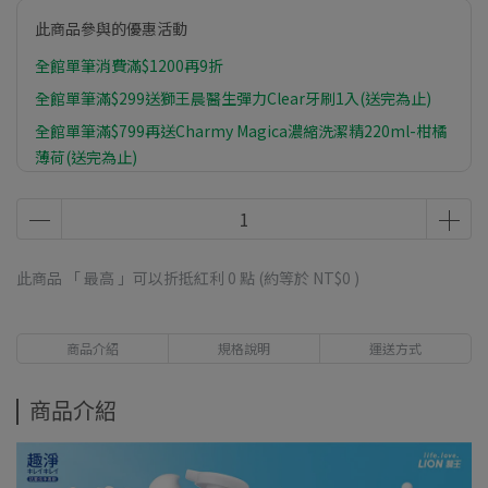
此商品參與的優惠活動
全館單筆消費滿$1200再9折
全館單筆滿$299送獅王晨醫生彈力Clear牙刷1入(送完為止)
全館單筆滿$799再送Charmy Magica濃縮洗潔精220ml-柑橘
薄荷(送完為止)
全館單筆滿$1399再送植物物語植系沐浴乳-橙皮油500ml(送
完為止)
此商品 「 最高 」可以折抵紅利
0
點 (約等於
NT$0
)
商品介紹
規格說明
運送方式
商品介紹