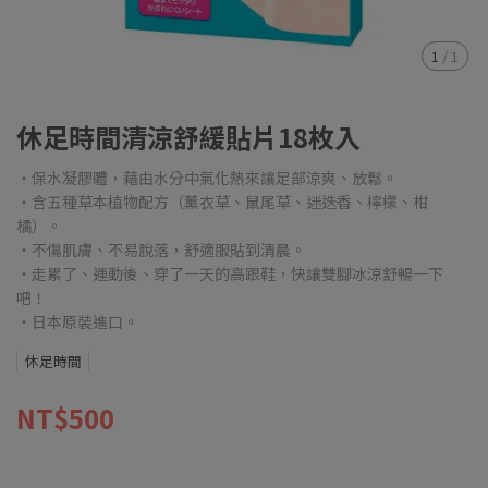
1
/
1
休足時間清涼舒緩貼片18枚入
・保水凝膠體，藉由水分中氣化熱來讓足部涼爽、放鬆。
・含五種草本植物配方（薰衣草、鼠尾草、迷迭香、檸檬、柑
橘）。
・不傷肌膚、不易脫落，舒適服貼到清晨。
・走累了、運動後、穿了一天的高跟鞋，快讓雙腳冰涼舒暢一下
吧！
・日本原裝進口。
休足時間
NT$500