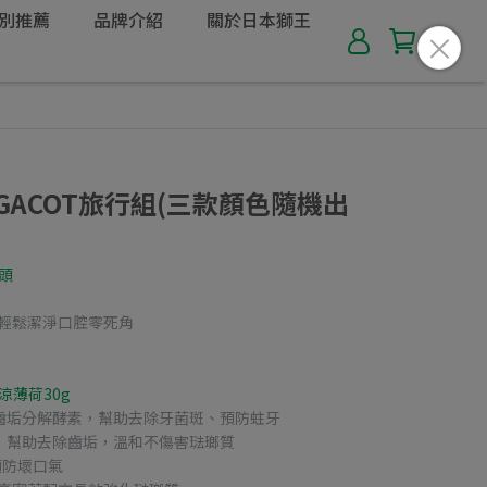
別推薦
品牌介紹
關於日本獅王
GACOT旅行組(三款顏色隨機出
頭
，輕鬆潔淨口腔零死角
涼薄荷30g
齒垢分解酵素，幫助去除牙菌斑、預防蛀牙
，幫助去除齒垢，溫和不傷害琺瑯質
預防壞口氣