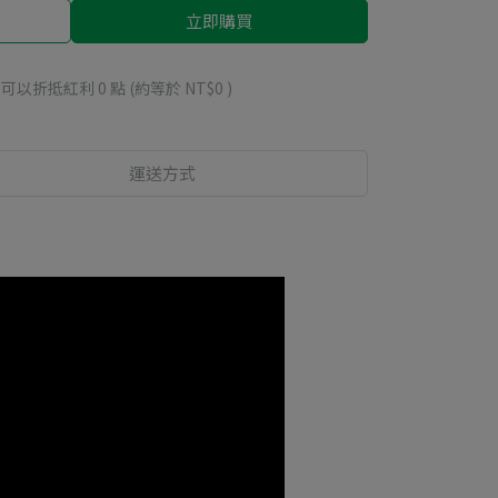
立即購買
 」可以折抵紅利
0
點 (約等於
NT$0
)
運送方式