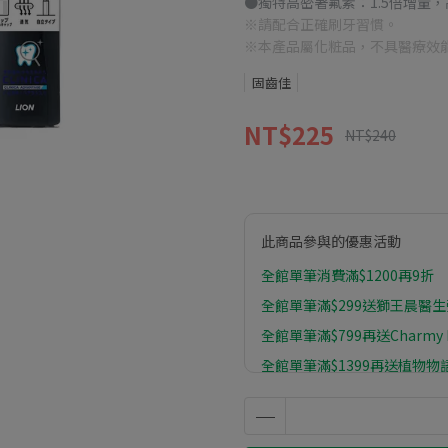
●獨特高密著氟素：1.5倍增量
※請配合正確刷牙習慣。
※本產品屬化粧品，不具醫療效
固齒佳
NT$225
NT$240
此商品參與的優惠活動
全館單筆消費滿$1200再9折
全館單筆滿$299送獅王晨醫生彈
全館單筆滿$799再送Charmy
全館單筆滿$1399再送植物物語