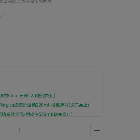
，高密著配方長效強化琺瑯質
能。
力Clear牙刷1入(送完為止)
 Magica濃縮洗潔精220ml-柑橘薄荷(送完為止)
植系沐浴乳-橙皮油500ml(送完為止)