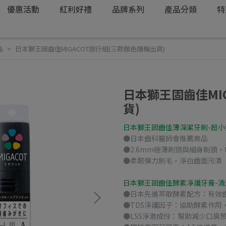
優惠活動
紅利好禮
品牌系列
產品分類
特
品
日本獅王固齒佳MIGACOT旅行組(三款顏色隨機出貨)
日本獅王固齒佳MI
貨)
日本獅王固齒佳薄深潔牙刷-超小
●日本齒科醫師會推薦商品
●2.6mm極薄刷頭與細身刷頸
●柔韌彈力刷毛，淨白齒面污漬
日本獅王固齒佳酵素凈護牙膏-清
●日本先進萃取酵素配方：有效
●TDS淨護因子：協助酵素作用
●LSS淨澈成份：幫助減少口臭