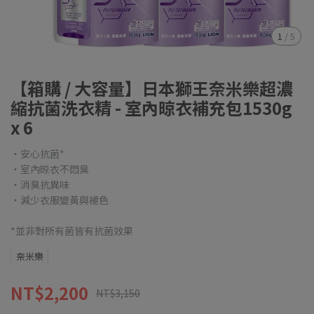
1
/
5
【箱購 / 大容量】日本獅王奈米樂超濃
縮抗菌洗衣精 - 室內晾衣補充包1530g
x 6
・安心抗菌*
・室內晾衣不悶臭
・消臭抗異味
・減少衣服變黃與褪色
*並非對所有菌皆有抗菌效果
奈米樂
NT$2,200
NT$3,150