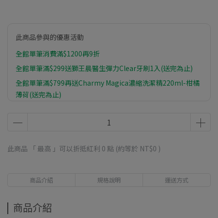
此商品參與的優惠活動
全館單筆消費滿$1200再9折
全館單筆滿$299送獅王晨醫生彈力Clear牙刷1入(送完為止)
全館單筆滿$799再送Charmy Magica濃縮洗潔精220ml-柑橘
薄荷(送完為止)
全館單筆滿$1399再送植物物語植系沐浴乳-橙皮油500ml(送
完為止)
此商品 「 最高 」可以折抵紅利
0
點 (約等於
NT$0
)
商品介紹
規格說明
運送方式
商品介紹