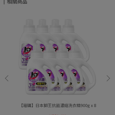
相關商品
潔淨
【箱購】日本獅王抗菌濃縮洗衣精900g x 8
【