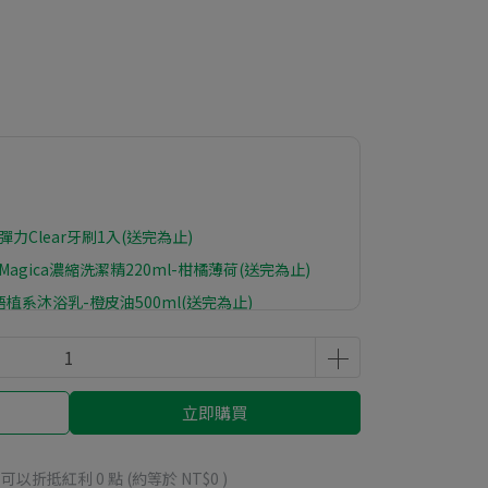
力Clear牙刷1入(送完為止)
 Magica濃縮洗潔精220ml-柑橘薄荷(送完為止)
植系沐浴乳-橙皮油500ml(送完為止)
立即購買
 」可以折抵紅利
0
點 (約等於
NT$0
)