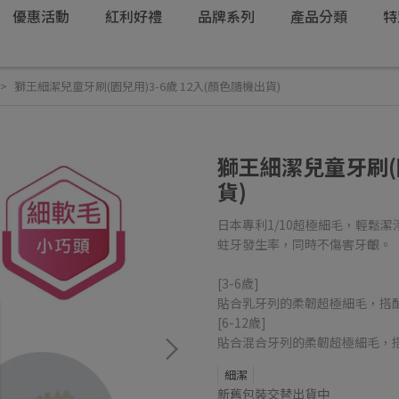
優惠活動
紅利好禮
品牌系列
產品分類
特
獅王細潔兒童牙刷(園兒用)3-6歲 12入(顏色隨機出貨)
獅王細潔兒童牙刷(園
貨)
日本專利1/10超極細毛，輕鬆
蛀牙發生率，同時不傷害牙齦。
[3-6歲]
貼合乳牙列的柔韌超極細毛，搭
[6-12歲]
貼合混合牙列的柔韌超極細毛，
細潔
新舊包裝交替出貨中