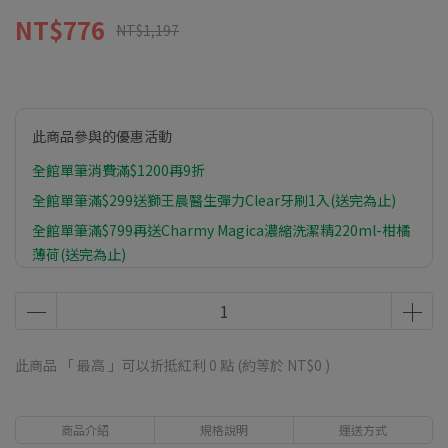
NT$776
NT$1,197
此商品參與的優惠活動
全館單筆消費滿$1200再9折
全館單筆滿$299送獅王晨醫生彈力Clear牙刷1入(送完為止)
全館單筆滿$799再送Charmy Magica濃縮洗潔精220ml-柑橘
薄荷(送完為止)
全館單筆滿$1399再送植物物語植系沐浴乳-橙皮油500ml(送
完為止)
此商品 「 最高 」可以折抵紅利
0
點 (約等於
NT$0
)
商品介紹
規格說明
運送方式