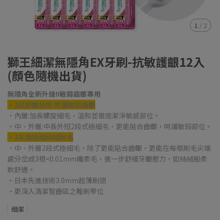
1
/
2
獅王細潔無隱角EX牙刷-抗敏護齦12入
(顏色隨機出貨)
無隱角全新升級!!敏弱齒齦專用
・3段舒齦技術 呵護敏弱齒齦
・內層:加長螺旋細毛，溫和並徹底潔淨敏感部位。
・中、外層:中長外短2段式極細毛，更能貼合齒齦，呵護敏弱部位。
・3尖端極細絲絨刷毛
・中、外層2段式極細毛，除了更能貼合齒齦，更能在每根刷毛尖端
處分岔成3根<0.01mm纖柔毛，進一步舒緩牙齦壓力，如絲絨般柔
軟舒適。
・日本先進技術3.0mm超薄刷頭
・更深入清潔智齒區之難刷窄位
細潔