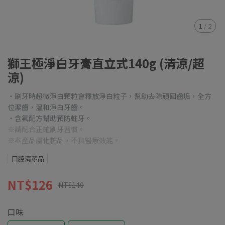
1
/
2
獅王極淨白牙膏直立式140g (清涼/超
涼)
・刷牙時超微淨白顆粒會釋放淨白粒子，幫助去除頑固齒垢，全方
位潔齒，溫和淨白牙齒。
・含氟配方幫助預防蛀牙。
※請配合正確刷牙習慣。
※本產品屬化粧品，不具醫療效能。
口腔清潔品
NT$126
NT$140
口味