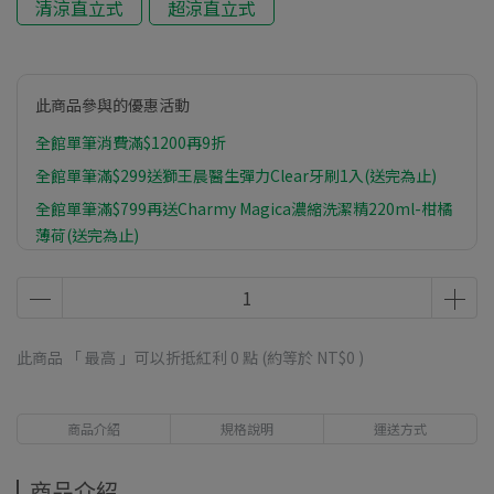
清涼直立式
超涼直立式
此商品參與的優惠活動
全館單筆消費滿$1200再9折
全館單筆滿$299送獅王晨醫生彈力Clear牙刷1入(送完為止)
全館單筆滿$799再送Charmy Magica濃縮洗潔精220ml-柑橘
薄荷(送完為止)
全館單筆滿$1399再送植物物語植系沐浴乳-橙皮油500ml(送
完為止)
此商品 「 最高 」可以折抵紅利
0
點 (約等於
NT$0
)
商品介紹
規格說明
運送方式
商品介紹