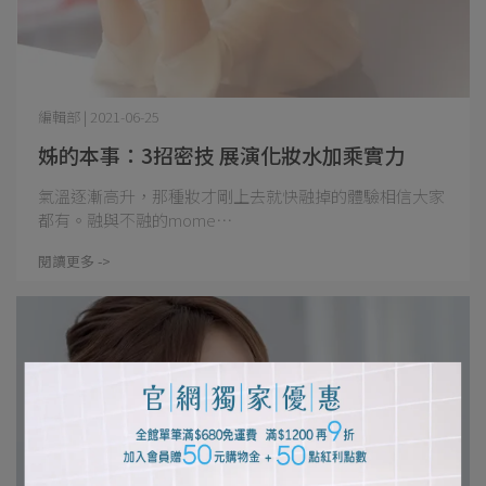
編輯部 | 2021-06-25
姊的本事：3招密技 展演化妝水加乘實力
氣溫逐漸高升，那種妝才剛上去就快融掉的體驗相信大家
都有。融與不融的mome⋯
閱讀更多 ->