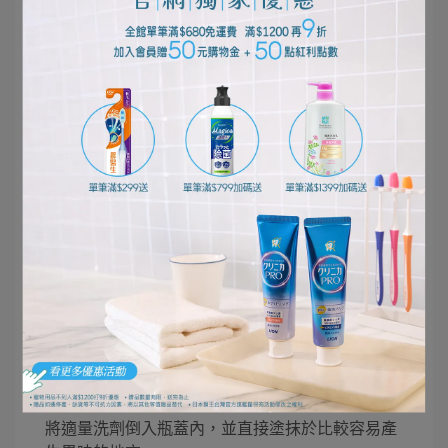
【塗抹放置洗淨】對策
針對前一天的待洗衣物，全部統一在隔天早上清洗
的人，建議您使用「塗抹放置洗淨」法。在汙垢上
直接塗上洗衣精，放個一晚，到了隔天就用平時的
方式洗淨。需要準備臉盆，以及具除臭、防臭、抗
菌作用，且可進行「塗抹放置洗淨」的洗劑，透過
「塗抹放置洗淨」，可以去除汙垢，其抗菌力也可
以抑制異味的產生。
◆ 深入纖維洗淨，還給衣物真正乾淨！➜
１. 針對比較容易產生異味的部分，直接塗抹洗劑
將適量洗劑倒入瓶蓋內，並直接塗抹於比較容易產