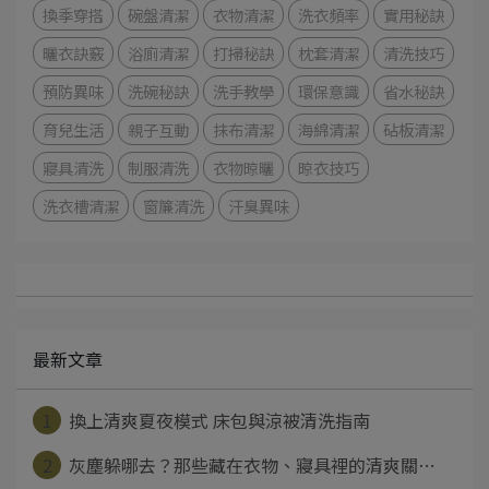
換季穿搭
碗盤清潔
衣物清潔
洗衣頻率
實用秘訣
曬衣訣竅
浴廁清潔
打掃秘訣
枕套清潔
清洗技巧
預防異味
洗碗秘訣
洗手教學
環保意識
省水秘訣
育兒生活
親子互動
抹布清潔
海綿清潔
砧板清潔
寢具清洗
制服清洗
衣物晾曬
晾衣技巧
洗衣槽清潔
窗簾清洗
汗臭異味
最新文章
1
換上清爽夏夜模式 床包與涼被清洗指南
2
灰塵躲哪去？那些藏在衣物、寢具裡的清爽關⋯