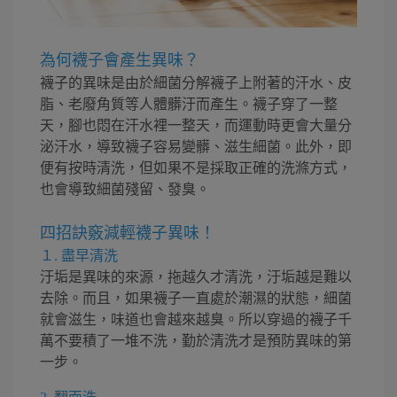
為何襪子會產生異味？
襪子的異味是由於細菌分解襪子上附著的汗水、皮
脂、老廢角質等人體髒汙而產生。襪子穿了一整
天，腳也悶在汗水裡一整天，而運動時更會大量分
泌汗水，導致襪子容易變髒、滋生細菌。此外，即
便有按時清洗，但如果不是採取正確的洗滌方式，
也會導致細菌殘留、發臭。
四招訣竅減輕襪子異味！
１. 盡早清洗
汙垢是異味的來源，拖越久才清洗，汙垢越是難以
去除。而且，如果襪子一直處於潮濕的狀態，細菌
就會滋生，味道也會越來越臭。所以穿過的襪子千
萬不要積了一堆不洗，勤於清洗才是預防異味的第
一步。