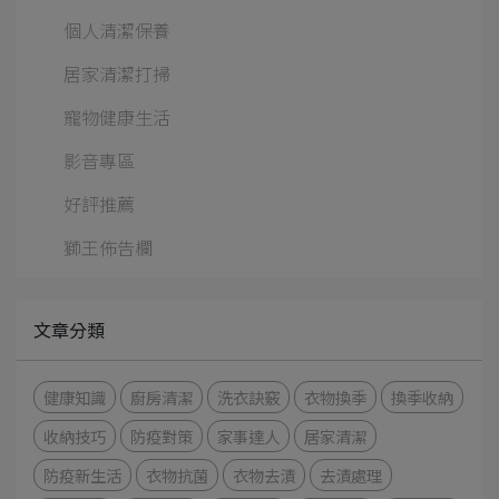
個人清潔保養
居家清潔打掃
寵物健康生活
影音專區
好評推薦
獅王佈告欄
文章分類
健康知識
廚房清潔
洗衣訣竅
衣物換季
換季收納
收納技巧
防疫對策
家事達人
居家清潔
防疫新生活
衣物抗菌
衣物去漬
去漬處理