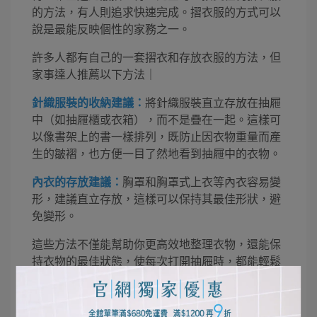
的方法，有人則追求快速完成。摺衣服的方式可以
說是最能反映個性的家務之一。
許多人都有自己的一套摺衣和存放衣服的方法，但
家事達人推薦以下方法｜
針織服裝的收納建議：
將針織服裝直立存放在抽屜
中（如抽屜櫃或衣箱），而不是疊在一起。這樣可
以像書架上的書一樣排列，既防止因衣物重量而產
生的皺褶，也方便一目了然地看到抽屜中的衣物。
內衣的存放建議：
胸罩和胸罩式上衣等內衣容易變
形，建議直立存放，這樣可以保持其最佳形狀，避
免變形。
這些方法不僅能幫助你更高效地整理衣物，還能保
持衣物的最佳狀態，使每次打開抽屜時，都能輕鬆
找到所需的衣物。