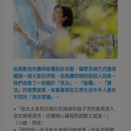
從啟動洗衣機到晾曬和折衣服，儘管洗滌方式通常
遵循一個大致的流程，但具體的規則卻因人而異。
我們收集了一些關於「洗法」、「晾曬」、「摺
法」的習慣差異，來看看那些日常生活中令人意外
不同的「洗衣常識」。
●
「我太太會把白襯衫的邊緣和袖子洗完後再放入
洗衣機裡清洗。這種細心讓我既感動又感激。」
（33歲・男性）
●
「我的另一半沒有太多時尚敏感度，所有衣服都