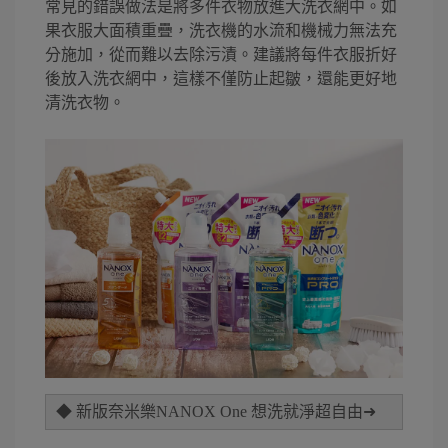
常見的錯誤做法是將多件衣物放進大洗衣網中。如
果衣服大面積重疊，洗衣機的水流和機械力無法充
分施加，從而難以去除污漬。建議將每件衣服折好
後放入洗衣網中，這樣不僅防止起皺，還能更好地
清洗衣物。
◆ 新版奈米樂NANOX One 想洗就淨超自由➜