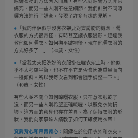
晾曬衣物的方法因人而異，有些人對晾曬方式非常
講究，而另一些人則不在意細節。我們針對不同晾
曬方法進行了調查，發現了許多有趣的見解。
●
「我的伴侶似乎沒有衣架要對齊肩膀的概念，曬
衣服的方式很奇怪，有時甚至讓衣服變形。經過我
教他如何曬衣、如何撫平皺褶後，現在他曬衣服的
方式好多了！」（30歲・女性）
●
「當我丈夫把洗好的衣服掛在曬衣架上時，他似
乎不太考慮平衡，也不在乎它是否會因為重量而向
一邊傾斜。所以我每次看到都會隨手調整一下。」
（40歲・女性）
有些人並不關心如何晾曬衣服，只在意衣服乾了
沒，而另一些人則希望正確晾曬，以避免衣物損
壞。這方面的意見也存在差異。為了保持衣服的形
狀，我們向家事達人請教了如何正確使用衣架！
寬肩背心和吊帶背心：
關鍵在於使用衣架和衣夾。