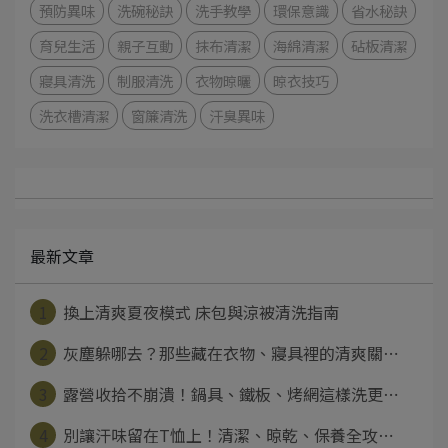
預防異味
洗碗秘訣
洗手教學
環保意識
省水秘訣
育兒生活
親子互動
抹布清潔
海綿清潔
砧板清潔
寢具清洗
制服清洗
衣物晾曬
晾衣技巧
洗衣槽清潔
窗簾清洗
汗臭異味
最新文章
1
換上清爽夏夜模式 床包與涼被清洗指南
2
灰塵躲哪去？那些藏在衣物、寢具裡的清爽關⋯
3
露營收拾不崩潰！鍋具、鐵板、烤網這樣洗更⋯
4
別讓汗味留在T恤上！清潔、晾乾、保養全攻⋯