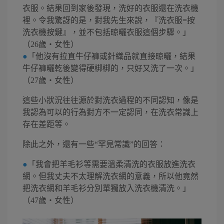
衣服。結果回到家後發現，洗好的衣服還在洗衣機
裡。令我驚訝的是，對我先生來說，『洗衣服=按
洗衣機按鍵』，並不包括晾曬衣服這個步驟。」
（26歲・女性）
●
「他沒有拉直牛仔褲或針織品就直接晾曬，結果
牛仔褲曬乾後變得硬梆梆的，只好又洗了一次。」
（27歲・女性）
這些小狀況往往源於對洗衣過程的不同認知，像是
我認為可以的行為對方不一定認同，在洗衣常識上
存在差距等。
除此之外，還有一些“罕見常識”的回答：
●
「我會把羊毛衫等需要溫柔清洗的衣服放進洗衣
網。但我丈夫不太理解洗衣網的意義，所以他竟然
把洗衣網和羊毛衫分別單獨放入洗衣機清洗。」
（47歲・女性）