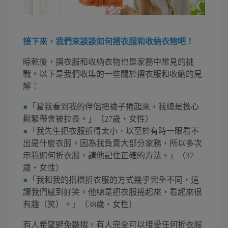
接下來，我們來談談如何摺衣服和收納衣物吧！
晾乾後，摺衣服和收納衣物也是家務中常見的挑
戰。以下是我們收集的一些關於摺衣服和收納的見
解：
●
「當我看到我的伴侶把襪子捲起來，我總是擔心
鬆緊帶會被拉長。」（27歲・女性）
●
「我先生把衣服折得太小，以至於有時一眼看不
出是什麼衣服。因為我負責大部分家務，所以多次
示範如何折衣服，請他記住正確的方法。」（37
歲・女性）
●
「我和我的搭檔折衣服的方式幾乎完全不同，這
讓我們感到好笑。他總是把衣服捲起來，看起來很
有趣（笑）。」（38歲・女性）
有人希望避免皺摺，有人完全可以接受任何折衣服