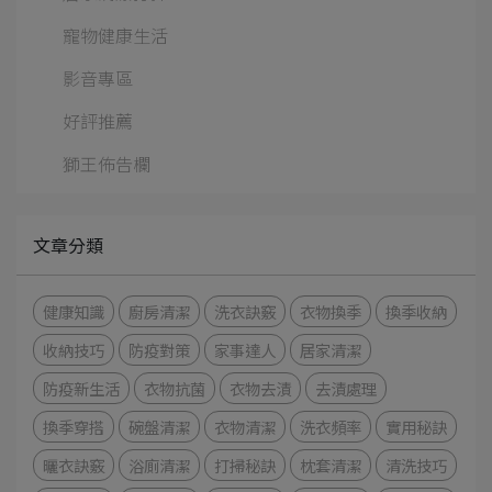
寵物健康生活
影音專區
好評推薦
獅王佈告欄
文章分類
健康知識
廚房清潔
洗衣訣竅
衣物換季
換季收納
收納技巧
防疫對策
家事達人
居家清潔
防疫新生活
衣物抗菌
衣物去漬
去漬處理
換季穿搭
碗盤清潔
衣物清潔
洗衣頻率
實用秘訣
曬衣訣竅
浴廁清潔
打掃秘訣
枕套清潔
清洗技巧