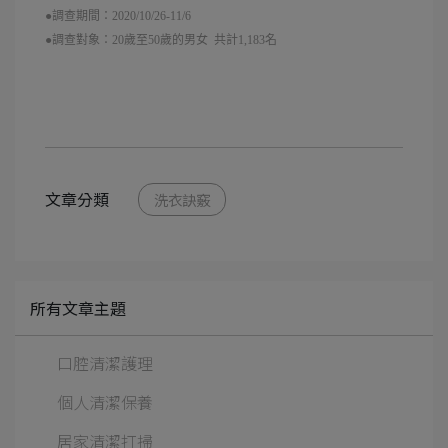
●調查期間：2020/10/26-11/6
●調查對象：20歲至50歲的男女 共計1,183名
文章分類
洗衣訣竅
所有文章主題
口腔清潔護理
個人清潔保養
居家清潔打掃