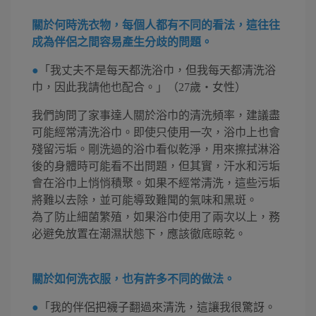
關於何時洗衣物，每個人都有不同的看法，這往往
成為伴侶之間容易產生分歧的問題。
●
「我丈夫不是每天都洗浴巾，但我每天都清洗浴
巾，因此我請他也配合。」（27歲・女性）
我們詢問了家事達人關於浴巾的清洗頻率，建議盡
可能經常清洗浴巾。即使只使用一次，浴巾上也會
殘留污垢。剛洗過的浴巾看似乾淨，用來擦拭淋浴
後的身體時可能看不出問題，但其實，汗水和污垢
會在浴巾上悄悄積聚。如果不經常清洗，這些污垢
將難以去除，並可能導致難聞的氣味和黑斑。
為了防止細菌繁殖，如果浴巾使用了兩次以上，務
必避免放置在潮濕狀態下，應該徹底晾乾。
關於如何洗衣服，也有許多不同的做法。
●
「我的伴侶把襪子翻過來清洗，這讓我很驚訝。