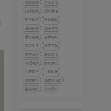
曬衣訣竅
浴廁清潔
打掃秘訣
枕套清潔
清洗技巧
預防異味
進
洗碗秘訣
洗手教學
環保意識
省水秘訣
育兒生活
親子互動
抹布清潔
海綿清潔
砧板清潔
寢具清洗
制服清洗
衣物晾曬
晾衣技巧
洗衣槽清潔
窗簾清洗
汗臭異味