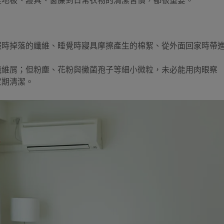
從地板、寢具、窗簾到日常衣物的清潔習慣，都很重要。
服時掉落的纖維、睡覺時寢具摩擦產生的棉絮、從外面回家時帶
纖維屑；但粉塵、花粉與黴菌孢子等細小微粒，未必能用肉眼察
定期清潔。