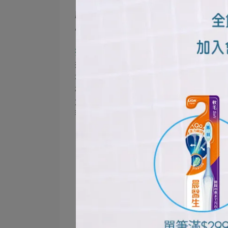
廁所則是容易被忽略的空間。衣物纖維、
周邊。打掃時，除了馬桶，也別忘了擦拭
打掃不用一次做到完美，先抓住幾個
想減少灰塵，可以先處理幾個容易累積灰
地板是最容易沉降灰塵的地方，建議固定
板，避免灰塵落下後又重複打掃。
角落、門後、家具底部、床邊地板，則是
毯、沙發與遊戲區的清潔頻率。