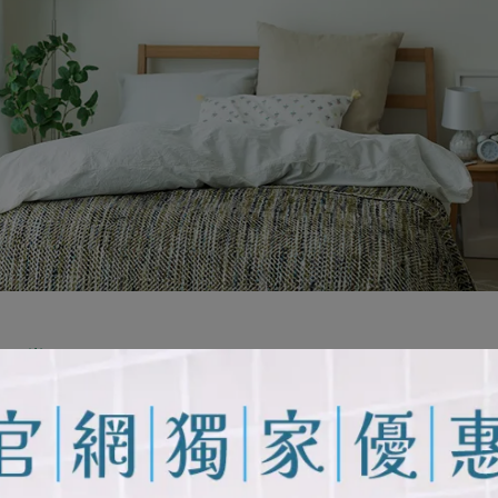
很日常
頻率最高的空間。
製品，長時間接觸身體，容易累積汗水、皮脂、皮屑與纖維屑。
枕、地毯與窗簾等布製品，容易附著灰塵與日常髒污；若靠近時
的訊號。