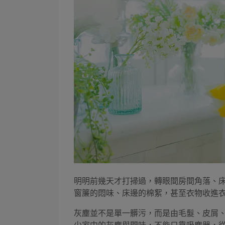
明明前幾天才打掃過，轉眼間房間角落、
窗簾的悶味、床邊的棉絮，甚至衣物收進
灰塵並不是單一髒污，而是由毛髮、皮屑