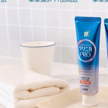
積汗水、皮脂與髒污，建議每週清洗一次；夏天或容易流汗時，