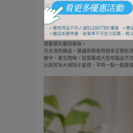
棉被、毛毯等大型寢具，可依洗滌標示定
灰塵與細小髒污附著。
※小提醒：清洗前，請詳閱洗標與使用洗劑說明。
窗簾、抱枕與腳踏墊，也別忘了定期
家中不少灰塵，其實藏在平常較少清洗的
間累積灰塵與氣味。
可水洗的織品，建議依照使用頻率定期拆
維中，產生悶味。若窗簾或大型布製品不
比起等到大掃除才處理，平時一點一點整