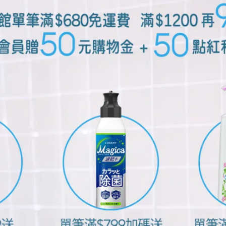
衛生紙紙屑，加上濕氣，都可能讓灰塵卡在地板邊角、門後或馬
地板與角落。
重點
塵的位置。
吸塵。清潔時可以從高處開始，先擦窗台、桌面與層架，再清理
容易被忽略的灰塵聚集處；若家中有小孩或寵物，可以更留意地