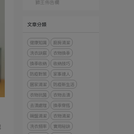
獅王佈告欄
文章分類
健康知識
廚房清潔
洗衣訣竅
衣物換季
換季收納
收納技巧
防疫對策
家事達人
居家清潔
防疫新生活
衣物抗菌
衣物去漬
去漬處理
換季穿搭
碗盤清潔
衣物清潔
洗衣頻率
實用秘訣
減