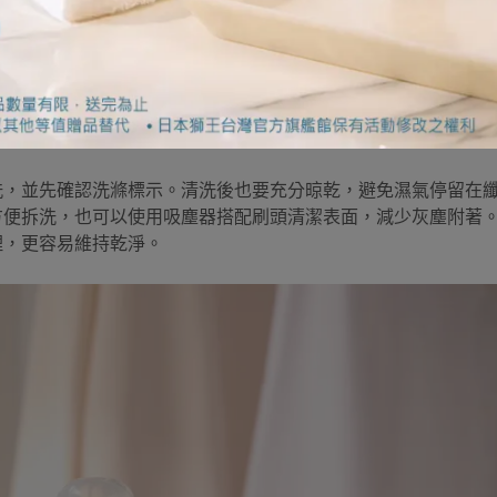
期清潔或送洗；若不方便水洗，也可以使用吸塵器清理表面，減
整理
布製品裡。窗簾、抱枕套、沙發套和腳踏墊等，都可能隨著使用
洗，並先確認洗滌標示。清洗後也要充分晾乾，避免濕氣停留在
方便拆洗，也可以使用吸塵器搭配刷頭清潔表面，減少灰塵附著
理，更容易維持乾淨。