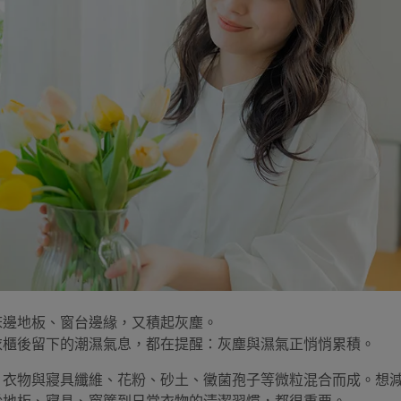
床邊地板、窗台邊緣，又積起灰塵。
衣櫃後留下的潮濕氣息，都在提醒：灰塵與濕氣正悄悄累積。
、衣物與寢具纖維、花粉、砂土、黴菌孢子等微粒混合而成。想