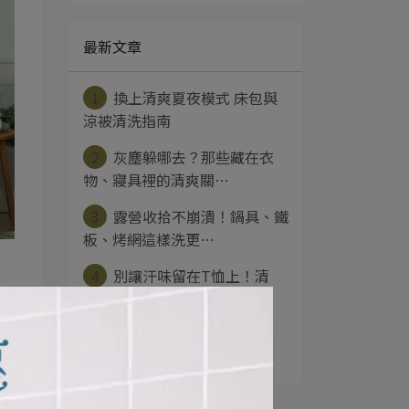
最新文章
1
換上清爽夏夜模式 床包與
涼被清洗指南
2
灰塵躲哪去？那些藏在衣
物、寢具裡的清爽關⋯
3
露營收拾不崩潰！鍋具、鐵
板、烤網這樣洗更⋯
4
別讓汗味留在T恤上！清
潔、晾乾、保養全攻⋯
5
想維持POLO衫的俐落好
感？先掌握這些洗⋯
聞