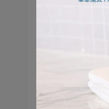
寢具清潔，是維持舒適感的重要一步
床單、枕套與被套每天接觸肌膚，容易累
視情況增加頻率，讓寢具保持潔淨清爽。