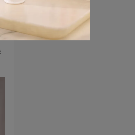
少
時
纖
。