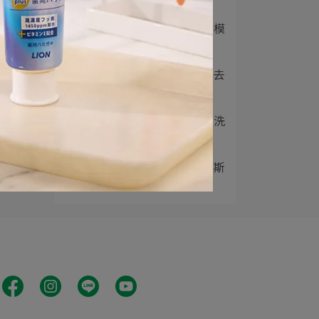
2
【獅美露スマイル】眼睛模
糊類眼藥水売上N⋯
3
日本獅王趣淨料理手抗菌去
味慕斯｜廚房專用⋯
4
日本獅王趣淨敏弱肌專用洗
手慕斯｜抗菌兼護⋯
5
日本獅王趣淨抗菌洗手慕斯
｜日本同步升級