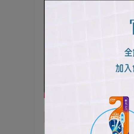
了解更多👉
LION衣物去漬急救隨身瓶