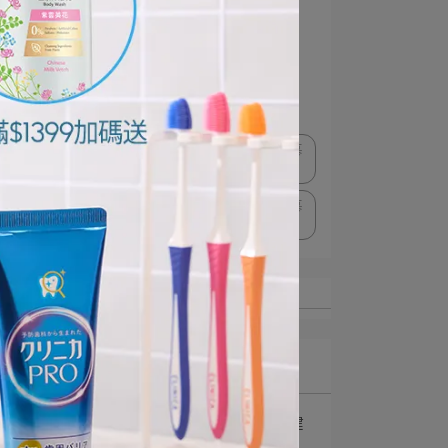
寵物生活
寵物健康
狗
貓貓
貓
貓咪
趣淨抗菌洗手慕斯
奈米樂
極薄多功音波電動牙刷
日本獅王趣淨敏弱肌專用洗手慕
斯
日本獅王趣淨料理手抗菌去味慕
斯
最新文章
1
獅王牙刷 專業守護口腔健
康