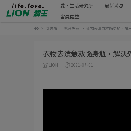
愛．生活研究所
最新消息
會員權益
部落格
影音專區
衣物去漬急救隨身瓶，解
衣物去漬急救隨身瓶，解決
LION​
2021-07-01