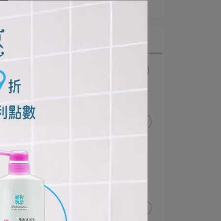
獅王佈告欄
文章分類
視力保健
維他命A
眼藥水
實驗影片
衣物去漬
使用教學
浴廁清潔
刷牙方式
牙周病
牙齦萎縮
牙齦出血
兒童刷牙教學
嬰幼兒牙刷
牙間刷
齒縫清潔
牙線
牙線棒
牙齦保健
牙齒保健
洗手教學
防疫新生活
狗狗