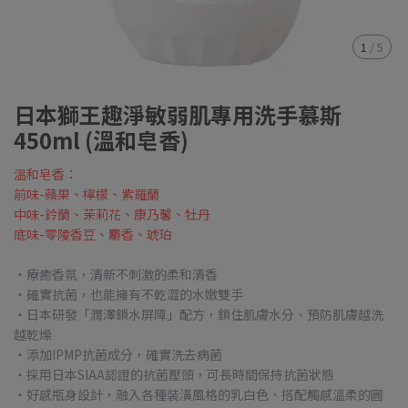
1
/
5
日本獅王趣淨敏弱肌專用洗手慕斯
450ml (溫和皂香)
溫和皂香：
前味-蘋果、檸檬、紫羅蘭
中味-鈴蘭、茉莉花、康乃馨、牡丹
底味-零陵香豆、麝香、琥珀
・療癒香氛，清新不刺激的柔和清香
・確實抗菌，也能擁有不乾澀的水嫩雙手
・日本研發「潤澤鎖水屏障」配方，鎖住肌膚水分、預防肌膚越洗
越乾燥
・添加IPMP抗菌成分，確實洗去病菌
・採用日本SIAA認證的抗菌壓頭，可長時間保持抗菌狀態
・好感瓶身設計，融入各種裝潢風格的乳白色、搭配觸感溫柔的圓