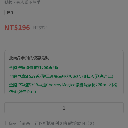
弧狀，另人愛不釋手
趣凈
NT$296
NT$329
此商品參與的優惠活動
全館單筆消費滿$1200再9折
全館單筆滿$299送獅王晨醫生彈力Clear牙刷1入(送完為止)
全館單筆滿$799再送Charmy Magica濃縮洗潔精220ml-柑橘
薄荷(送完為止)
全館單筆滿$1399再送植物物語植系沐浴乳-橙皮油500ml(送
完為止)
此商品 「 最高 」可以折抵紅利
0
點 (約等於
NT$0
)