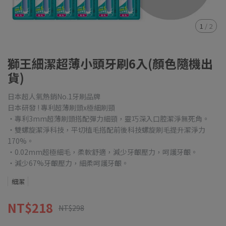
1
/
2
獅王細潔超薄小頭牙刷6入(顏色隨機出
貨)
日本超人氣熱銷No.1牙刷品牌
日本研發 ! 專利超薄刷頭x極細刷頸
・專利3mm超薄刷頭搭配彈力細頸，靈巧深入口腔潔淨無死角。
・雙螺旋潔淨科技，平切植毛搭配前後科技螺旋刷毛提升潔淨力
170%。
・0.02mm超極細毛，柔軟舒適，減少牙齦壓力，呵護牙齦。
・減少67%牙齦壓力，細柔呵護牙齦。
細潔
NT$218
NT$298