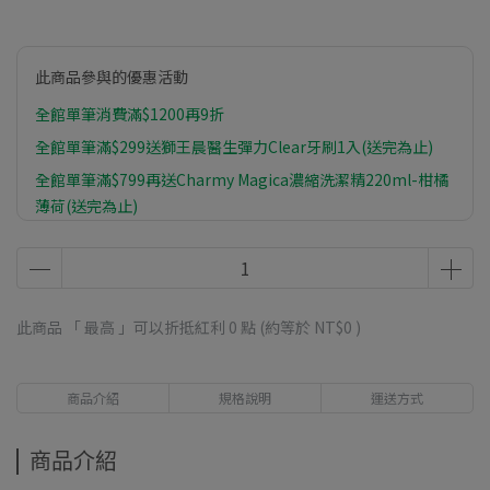
此商品參與的優惠活動
全館單筆消費滿$1200再9折
全館單筆滿$299送獅王晨醫生彈力Clear牙刷1入(送完為止)
全館單筆滿$799再送Charmy Magica濃縮洗潔精220ml-柑橘
薄荷(送完為止)
全館單筆滿$1399再送植物物語植系沐浴乳-橙皮油500ml(送
完為止)
此商品 「 最高 」可以折抵紅利
0
點 (約等於
NT$0
)
商品介紹
規格說明
運送方式
商品介紹