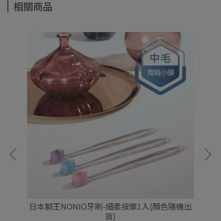
相關商品
1入
日本獅王NONIO牙刷-細柔按摩1入(顏色隨機出
N
貨)