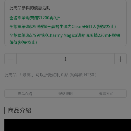
此商品參與的優惠活動
全館單筆消費滿$1200再9折
全館單筆滿$299送獅王晨醫生彈力Clear牙刷1入(送完為止)
全館單筆滿$799再送Charmy Magica濃縮洗潔精220ml-柑橘
薄荷(送完為止)
全館單筆滿$1399再送植物物語植系沐浴乳-橙皮油500ml(送
完為止)
此商品 「 最高 」可以折抵紅利
0
點 (約等於
NT$0
)
商品介紹
規格說明
運送方式
商品介紹