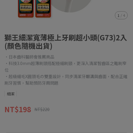
1
/
4
獅王細潔寬薄極上牙刷超小頭(G73)2入
(顏色隨機出貨)
・日本齒科醫師會推薦商品
・科技3.0mm超薄刷頭搭配極細刷頸，更深入清潔智齒區之難刷窄
位
・超級細毛X圓頭毛の雙重設計，同步清潔牙齦溝與齒面，配合正確
刷牙習慣，幫助預防牙周問題
細潔
NT$198
NT$220