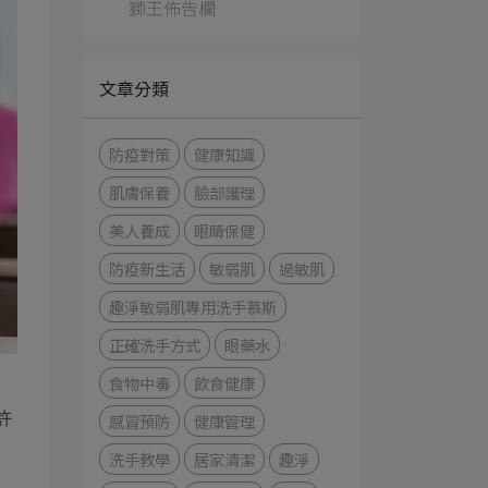
獅王佈告欄
文章分類
防疫對策
健康知識
肌膚保養
臉部護理
美人養成
眼睛保健
防疫新生活
敏弱肌
過敏肌
趣淨敏弱肌專用洗手慕斯
正確洗手方式
眼藥水
食物中毒
飲食健康
許
感冒預防
健康管理
洗手教學
居家清潔
趣淨