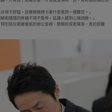
模糊。只有滴了眼藥水後，才會感覺清晰一些。有時候眼睛乾到
人非常不舒服。就像眼睛裡卡著什麼東西一樣難受。」
眼睛和隱隱的疼痛不得不暫停，這讓人感到心情煩躁。」
。特別是在開著暖氣的辦公室裡，眼睛乾得更厲害，真的很難