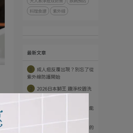
大人系淨痘双對策
疾病預防
料理食譜
紫外線
最新文章
1
成人痘反覆出現？別忘了從
紫外線防護開始
2
2026日本獅王 趣淨校園洗
手衛教活動 ⋯
3
不想餐餐外食？一人份也能
輕鬆上桌的料理提⋯
4
春天忽冷忽熱？溫差季節的