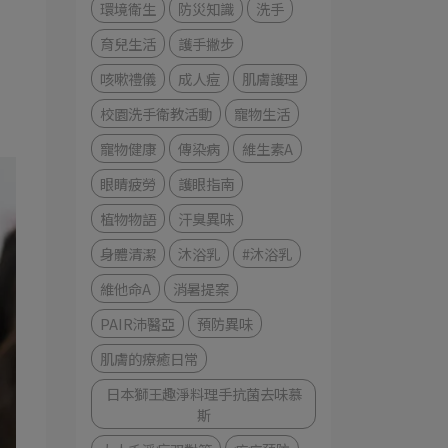
，
環境衛生
防災知識
洗手
育兒生活
護手撇步
咳嗽禮儀
成人痘
肌膚護理
校園洗手衛教活動
寵物生活
寵物健康
傳染病
維生素A
眼睛疲勞
護眼指南
植物物語
汗臭異味
身體清潔
沐浴乳
#沐浴乳
維他命A
消暑提案
PAIR沛醫亞
預防異味
肌膚的療癒日常
日本獅王趣淨料理手抗菌去味慕
斯