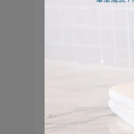
獅王調查，2,531名覺得眼睛乾澀20〜59歲男女，2020年
從調查中看出，眼睛乾澀問題不僅影響健
喪。顯然，乾眼危機遠超我們的預期，也