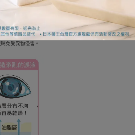
立刻讓眼睛休息或滴眼藥水。不少人甚至反映：「即便用了眼藥
睛會變得乾澀？究竟是怎麼發生的呢？
層由三層構造組成：防止水分蒸發的「油脂層」、為角膜和結膜
的「粘液層」。這三層結構不僅能保持眼睛濕潤，還能為眼睛提
眼睛免受異物侵害。