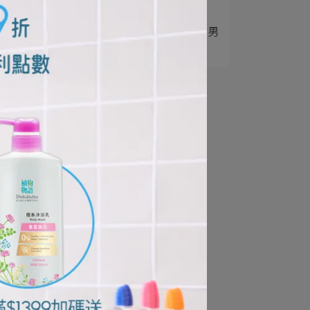
健康照護指南
5
痘痘一直來？５步驟搞定男
性成人痘