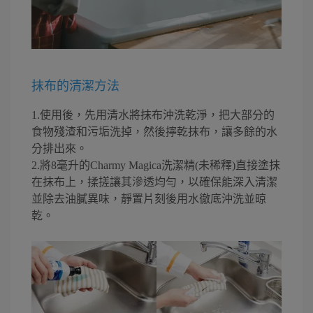
抹布的清潔方法
1.使用後，先用清水將抹布沖洗乾淨，把大部分的
食物殘渣和污垢洗掉，然後擰乾抹布，讓多餘的水
分排出來。
2.將8毫升的Charmy Magica洗潔精(未稀釋)直接塗抹
在抹布上，揉搓讓其滲透均勻，以確保能深入清潔
並除去油膩異味，靜置片刻後用水徹底沖洗並晾
乾。