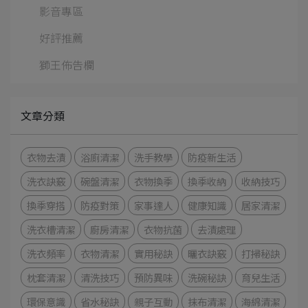
影音專區
好評推薦
獅王佈告欄
文章分類
衣物去漬
浴廁清潔
洗手教學
防疫新生活
洗衣訣竅
碗盤清潔
衣物換季
換季收納
收納技巧
換季穿搭
防疫對策
家事達人
健康知識
居家清潔
洗衣槽清潔
廚房清潔
衣物抗菌
去漬處理
洗衣頻率
衣物清潔
實用秘訣
曬衣訣竅
打掃秘訣
枕套清潔
清洗技巧
預防異味
洗碗秘訣
育兒生活
環保意識
省水秘訣
親子互動
抹布清潔
海綿清潔