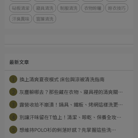
砧板清潔
寢具清洗
制服清洗
衣物晾曬
晾衣技巧
汗臭異味
窗簾清洗
最新文章
1
換上清爽夏夜模式 床包與涼被清洗指南
2
灰塵躲哪去？那些藏在衣物、寢具裡的清爽關⋯
3
露營收拾不崩潰！鍋具、鐵板、烤網這樣洗更⋯
4
別讓汗味留在T恤上！清潔、晾乾、保養全攻⋯
5
想維持POLO衫的俐落好感？先掌握這些洗⋯