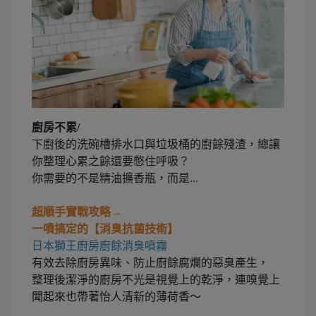
廚房不累/
下廚後的洗碗槽排水口與垃圾桶的廚餘殘渣，總讓
你整理心累之餘還要憋住呼吸？
你需要的不是精油擴香瓶，而是...
超順手實戰攻略→
一噴搞定的【消臭抗菌技術】
日本獅王廚房廚餘消臭噴霧
有效去除廚房異味、防止廚餘腐爛的惡臭產生，
整理後潔淨的廚房不光是視覺上的乾淨，連嗅覺上
聞起來也帶著怡人清新的薄荷香～