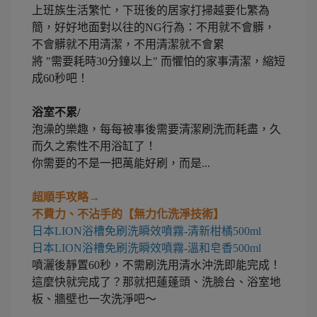
上班族生活繁忙，下班後的居家打掃越要化繁為
簡，好好地面對以往的NG行為：不用就不會髒，
不會髒就不用清潔，不用清潔就不會累
將 "需要耗時30分鐘以上" 而懼怕的家事清潔，縮短
成60秒吧！
浴室不累/
泡澡的樂趣，每每被事後需要清潔刷洗而耗盡，久
而久之索性不用浴缸了！
你需要的不是一把萬能好刷，而是...
超順手攻略→
不費力、不沾手的【無力化洗淨技術】
日本LION浴槽免刷洗瞬效噴霧-清新柑橘500ml
日本LION浴槽免刷洗瞬效噴霧-溫和皂香500ml
噴灑後靜置60秒，不需刷洗用清水沖洗即能完成！
這麼快就完成了？那就把蓮蓬頭、洗臉台、浴室地
板、牆壁也一次洗淨吧～