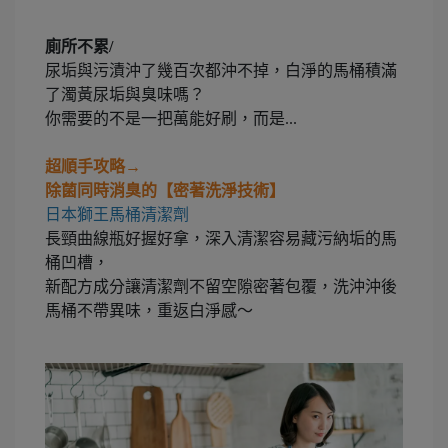
廁所不累/
尿垢與污漬沖了幾百次都沖不掉，白淨的馬桶積滿
了濁黃尿垢與臭味嗎？
你需要的不是一把萬能好刷，而是...
超順手攻略→
除菌同時消臭的【密著洗淨技術】
日本獅王馬桶清潔劑
長頸曲線瓶好握好拿，深入清潔容易藏污納垢的馬
桶凹槽，
新配方成分讓清潔劑不留空隙密著包覆，洗沖沖後
馬桶不帶異味，重返白淨感～