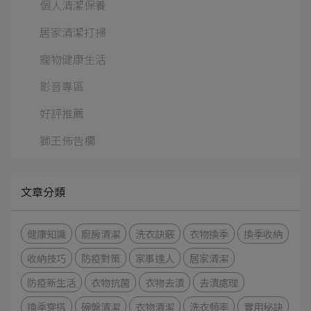
個人清潔保養
居家清潔打掃
寵物健康生活
影音專區
好評推薦
獅王佈告欄
文章分類
健康知識
廚房清潔
洗衣訣竅
衣物換季
換季收納
收納技巧
防疫對策
家事達人
居家清潔
防疫新生活
衣物抗菌
衣物去漬
去漬處理
換季穿搭
碗盤清潔
衣物清潔
洗衣頻率
實用秘訣