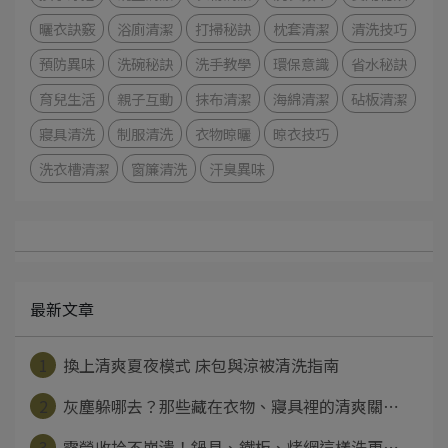
曬衣訣竅
浴廁清潔
打掃秘訣
枕套清潔
清洗技巧
預防異味
洗碗秘訣
洗手教學
環保意識
省水秘訣
育兒生活
親子互動
抹布清潔
海綿清潔
砧板清潔
寢具清洗
制服清洗
衣物晾曬
晾衣技巧
洗衣槽清潔
窗簾清洗
汗臭異味
最新文章
1
換上清爽夏夜模式 床包與涼被清洗指南
2
灰塵躲哪去？那些藏在衣物、寢具裡的清爽關⋯
3
露營收拾不崩潰！鍋具、鐵板、烤網這樣洗更⋯