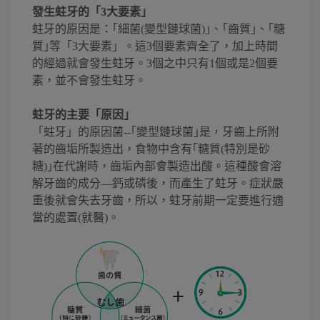
發生蛀牙的「3大要素」
蛀牙的原因是：｢細菌(變型鏈球菌)｣、｢齒質｣、｢糖
質｣等「3大要素」。這3個要素齊全了，加上時間
的經過就會發生蛀牙。3個之中只有1個或是2個要
素，並不會發生蛀牙。
蛀牙的主要「原因」
「蛀牙」的原因菌--｢變型鏈球菌｣是，牙齒上所附
著的齒垢所製造出，食物中含有｢糖質(特別是砂
糖)｣在代謝時，齒垢內部會製造出酸。這種酸會溶
解牙齒的成分—鈣或磷後，而產生了蛀牙。症狀嚴
重後就會失去牙齒，所以，蛀牙前期一定要進行適
當的處置(就醫)。