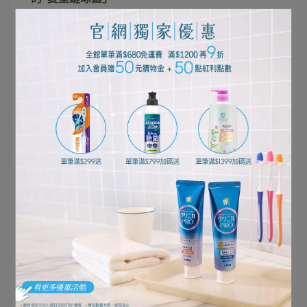
｢變型鏈球菌｣也被稱為是「蛀牙菌」，不知各位是
否有聽過? 蛀牙菌的正式名稱是「變型鏈球菌
(Streptococcus mutans )」，是大約1μm(1/1000mm)的
大小。是口腔中存在的口腔連鎖球菌的一種，如同
以上照片是連結的方式來增生。為何｢變型鏈球菌｣
被稱為是「蛀牙菌」呢?以下說明理由:
變型鏈球菌所製造出的｢黏質｣是蛀牙的原因
蛀牙是由「齒垢」中的菌所製出的酸而溶化了牙齒
所引起的病。口中有許多種的細菌，也有許多菌會
產生溶化了牙齒的酸，其中，變型鏈球菌被稱為是
蛀牙菌的理由是，不只會產生酸，還會製造出無法
溶於水的「黏質」，且強力附著在牙齒上，此黏質
就是: 「葡聚醣」。
變型鏈球菌製造出了葡聚醣後，無法沖洗細菌，牙
齒表面容易附著細菌，變成了細菌的集中處而形成
齒垢，進而變成了蛀牙。
變型鏈球菌會傳染給｢嬰兒｣