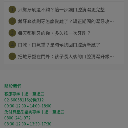
1
只靠牙刷還不夠？這一步讓口腔清潔更完整
2
戴牙套後刷牙怎麼變難了？矯正期間的潔牙攻⋯
3
每天都刷牙的你，多久換一次牙刷？
4
口乾、口氣重？是時候找回口腔清新感了
5
把蛀牙擋在門外：孩子長大後的口腔清潔升級⋯
關於我們
客服專線┃週一至週五
02-66058116分機312
09:30-12:30 ▸ 14:00-18:00
免付費產品諮詢專線┃週一至週五
0800-241-972
08:30-12:30 ▸ 13:30-17:30