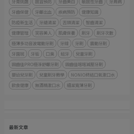
牙膏挑選
感冒預防
牙齒美白
敏感性牙齒
牙周病
牙齒保健
牙齦出血
疾病預防
健康知識
防疫新生活
牙縫清潔
舌頭清潔
智齒清潔
健康管理
笑容美人
肌膚保養
刷牙
刷牙次數
極薄多功音波電動牙刷
牙線
牙刷
震動牙刷
牙菌斑
牙垢
口臭
蛀牙
兒童牙刷
固齒佳PRO極淨舒齦牙刷
固齒佳喀喀減壓牙刷
嬰幼兒牙刷
兒童刷牙教學
NONIO終結口氣漱口水
飲食健康
無酒精漱口水
細潔寬薄牙刷
最新文章