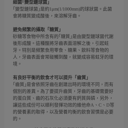
細菌｢變型鏈球菌｣
｢變型鏈球菌｣是約1μm(1/1000mm)的球狀菌。此菌
會將糖質變成酸後，來溶解牙齒。
避免頻繁的攝取「糖質」
砂糖等食物中所含有的｢糖質｣是由變型鏈球菌代謝
後形成酸。這種酸將牙齒表面溶解之後，引起蛀
牙。特別是頻繁食用零食、糖果、飲料等食物的
人，牙齒表面會常碰觸到酸，就變成容易蛀牙的環
境。
有良好平衡的飲食才可以提升「齒質」
｢齒質｣是會依照牙齒在創建出時的環境不同，而有
個別的差異。為了要提升齒質，牙齒的基礎需要好
的蛋白質、齒的石灰化必須要有鈣質與磷，另外，
讓這些成份可以順利發揮功效的維他命A、C、D等
的營養素的取得，以及營養均衡的飲食習慣是必要
的。