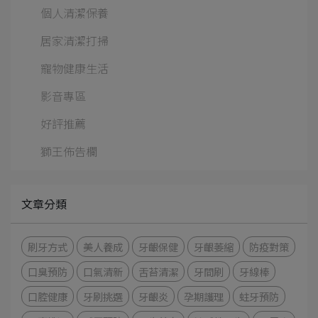
個人清潔保養
居家清潔打掃
寵物健康生活
影音專區
好評推薦
獅王佈告欄
文章分類
刷牙方式
美人養成
牙齦保健
牙齦萎縮
防疫對策
口臭預防
口氣清新
舌苔清潔
牙間刷
牙線棒
口腔健康
牙刷挑選
牙齦炎
孕期護理
蛀牙預防