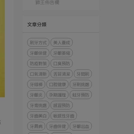
獅王佈告欄
文章分類
刷牙方式
美人養成
牙齦保健
牙齦萎縮
防疫對策
口臭預防
口氣清新
舌苔清潔
牙間刷
牙線棒
口腔健康
牙刷挑選
牙齦炎
孕期護理
蛀牙預防
牙膏挑選
感冒預防
。
牙齒美白
敏感性牙齒
右
牙周病
牙齒保健
牙齦出血