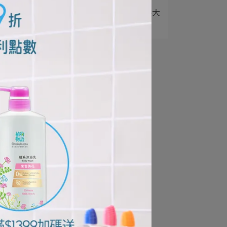
5
把蛀牙擋在門外：孩子長大
後的口腔清潔升級⋯
也