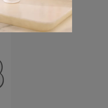
們
作
臭