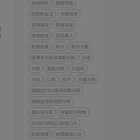
疾病預防
健康知識
防疫新生活
牙縫清潔
舌頭清潔
智齒清潔
他
健康管理
笑容美人
的
肌膚保養
刷牙
刷牙次數
極薄多功音波電動牙刷
牙線
牙刷
震動牙刷
牙菌斑
牙垢
口臭
蛀牙
兒童牙刷
固齒佳PRO極淨舒齦牙刷
固齒佳喀喀減壓牙刷
嬰幼兒牙刷
兒童刷牙教學
NONIO終結口氣漱口水
飲食健康
無酒精漱口水