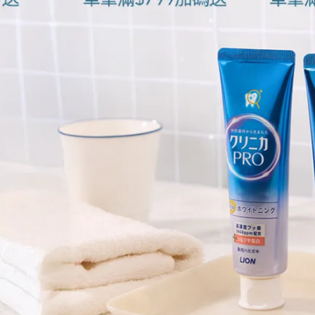
是磨蒜泥時，這個蒜胺酸就會被大蒜中的酵素蒜胺酸酶影響，轉
基二硫這種生大蒜的味道。而二烯丙基二硫進到人體後會被代謝