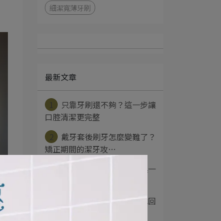
細潔寬薄牙刷
最新文章
1
只靠牙刷還不夠？這一步讓
口腔清潔更完整
2
戴牙套後刷牙怎麼變難了？
矯正期間的潔牙攻⋯
3
每天都刷牙的你，多久換一
次牙刷？
4
口乾、口氣重？是時候找回
口腔清新感了