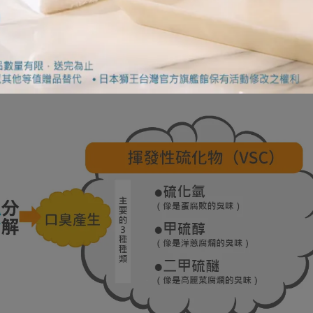
個烯丙基甲基硫醚，正是大蒜異味的來源。這個臭味並不會在我
進到腸胃、肝臟後，轉換為烯丙基甲基硫醚並從肺部排出。這個
而導致的口，其原因是細菌分解口腔內的食物殘渣，因而產生「