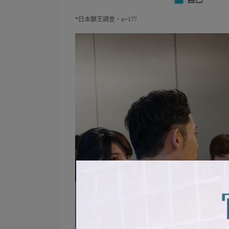
*日本獅王調查，n=177