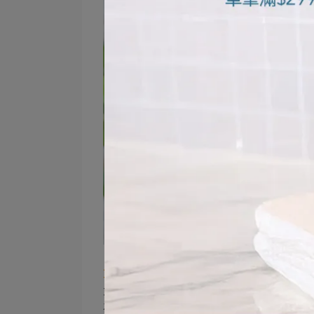
大蒜的異味到底是什麼？
大蒜含有一種蒜胺酸的成分。當切大蒜或
為蒜素。而蒜素又會產生變化，變二烯丙