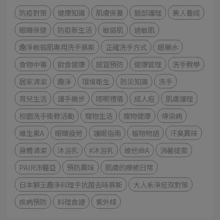
防疫對策
健康知識
肌膚保養
臉部護理
美人養成
眼睛保健
防疫新生活
敏弱肌
過敏肌
趣淨敏弱肌專用洗手慕斯
正確洗手方式
眼藥水
食物中毒
飲食健康
感冒預防
健康管理
洗手教學
居家清潔
趣淨
環境衛生
防災知識
洗手
育兒生活
護手撇步
咳嗽禮儀
成人痘
肌膚護理
校園洗手衛教活動
寵物生活
寵物健康
傳染病
維生素A
眼睛疲勞
護眼指南
植物物語
汗臭異味
身體清潔
沐浴乳
#沐浴乳
維他命A
消暑提案
PAIR沛醫亞
預防異味
肌膚的療癒日常
日本獅王趣淨料理手抗菌去味慕斯
大人系淨痘双對策
疾病預防
料理食譜
紫外線