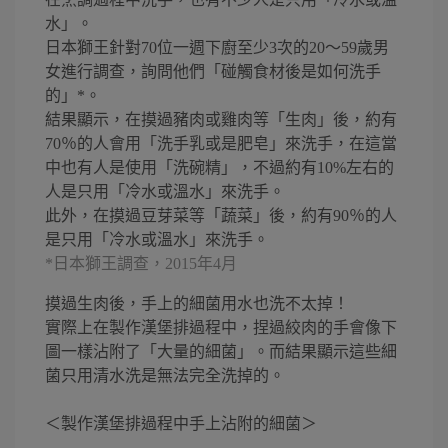
水」。
日本獅王針對70位一週下廚至少3次的20～59歲男
女進行調查，詢問他們「碰觸食材後是如何洗手
的」*。
結果顯示，在摸過豬肉或雞肉等「生肉」後，約有
70％的人會用「洗手乳或是肥皂」來洗手，在這當
中也有人是使用「洗碗精」，不過約有10%左右的
人是只用「冷水或溫水」來洗手。
此外，在摸過豆芽菜等「蔬菜」後，約有90％的人
是只用「冷水或溫水」來洗手。
*日本獅王調查，2015年4月
摸過生肉後，手上的細菌用水也洗不太掉！
實際上在製作漢堡排過程中，捏過絞肉的手會像下
圖一樣沾附了「大量的細菌」。而結果顯示這些細
菌只用清水洗是無法完全洗掉的。
＜製作漢堡排過程中手上沾附的細菌＞