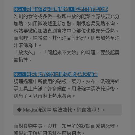
NG 6 常備菜不要重新加熱，或是只稍微加熱
吃剩的食物或多做一些起來放的配菜也應該要充分
加熱。如用微波爐重新加熱，則很容易受熱不均，
應該要徹底加熱直到食物中心部位也能充分受熱。
而咖哩、味噌湯、其他湯品等料理，則應加熱至湯
汁滾沸為止。
「放太久」、「聞起來不太妙」的料理，要鼓起勇
氣扔掉。
NG 7 用來調理的器具或洗碗海綿未除菌
調理過程中所使用的砧板、菜刀、抹布、洗碗海綿
等工具上佈滿了許多細菌。用洗碗精清洗乾淨後，
別忘了可以再淋上熱水殺菌。
◆ Magica洗潔精 魔法速乾，除菌速淨！➜
面對食物中毒，與其一知半解的狀態而感到恐懼，
如果能了解細菌潛藏在廚房何處，