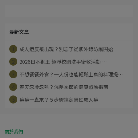
最新文章
1
成人痘反覆出現？別忘了從紫外線防護開始
2
2026日本獅王 趣淨校園洗手衛教活動 ⋯
3
不想餐餐外食？一人份也能輕鬆上桌的料理提⋯
4
春天忽冷忽熱？溫差季節的健康照護指南
5
痘痘一直來？５步驟搞定男性成人痘
關於我們