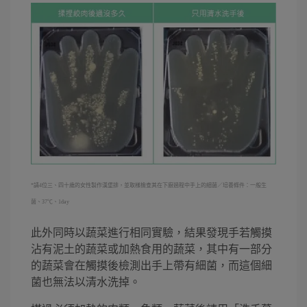
*請4位三、四十歲的女性製作漢堡排，並取樣檢查其在下廚過程中手上的細菌／培養條件：一般生
菌、37℃、1day
此外同時以蔬菜進行相同實驗，結果發現手若觸摸
沾有泥土的蔬菜或加熱食用的蔬菜，其中有一部分
的蔬菜會在觸摸後檢測出手上帶有細菌，而這個細
菌也無法以清水洗掉。