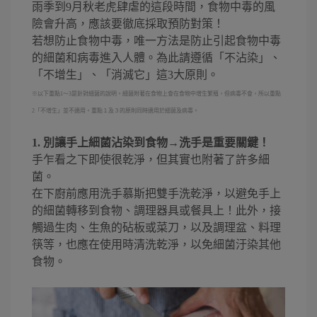
雨季到9月秋老虎肆虐的這段時間，食物中毒的風
險會升高，應該要徹底採取預防對策！
若想防止食物中毒，唯一方法是防止引起食物中毒
的細菌和病毒進入人體。為此請遵循「不沾染」、
「不增生」、「消滅它」這3大原則。
※以下重點1～3是針對細菌的說明。細菌附著在食物上會在食物中增生繁殖，但病毒不會，所以重點
2「不增生」並不適用。重點１及３的原則同時適用於細菌及病毒。
1. 別讓手上細菌沾染到食物→洗手是重要關鍵！
手乍看之下即使很乾淨，但其實也附著了許多細
菌。
在下廚前應用洗手慕斯把雙手洗乾淨，以避免手上
的細菌轉移到食物、調理器具或餐具上！此外，接
觸過生肉、生魚的砧板或菜刀，以及調理盆、料理
筷等，也應在使用時清洗乾淨，以免細菌汙染其他
食物。