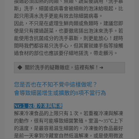
摸過必須加熱的肉類、魚類、蔬菜後請用「洗手慕
斯」洗手，細菌或病毒會被細緻的泡沫給吸起，比
起只用清水洗手更能有效去除細菌病毒。
因此，不只是在處理生鮮肉類或魚類時，建議您即
使是只有摸過蔬菜，也要徹底搓出泡沫來洗手。若
能使用含抗菌成分的洗手慕斯，則更能放心！趕時
間時我們都容易只洗手心，但其實就連手指等接觸
過食材的部位也應該要仔細地搓洗，帶走髒污。
◆ 關於洗手的疑難雜症，這裡有解！
➜
您是否也在不知不覺中這樣做呢？
會導致細菌增生或擴散的8項不當行為
NG１ 反覆冷凍與解凍
解凍冷凍食品的上限只有１次。若重複冷凍與解凍
的動作，很有可能導致細菌繁殖。室溫～35℃上下
的溫度，是最容易滋生細菌的。冷凍後的食品最好
是前一天拿到冷藏室自然低溫解凍，或是使用微波