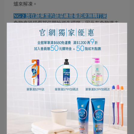
爐來解凍。
NG 2 放在蔬果室的蔬菜總是看起來無精打采
食物會從損傷部位開始增生細菌，因此在食物還未
有損傷時就食用，可以預防食物中毒。應定期檢查
蔬果室裡是否有枯萎的蔬菜！特別是生食的沙拉蔬
菜要趁新鮮食用，且即使外觀看起來再乾淨，也要
用流動的水徹底洗淨後再食用。
NG 3 切完生肉再切蔬菜
處理沙拉生菜的順序基本上要在料理生肉或生魚之
前。謹記著下刀的順序是先把蔬菜全數切好，再來
切生肉、生魚。砧板若能區分「肉、魚專用」及
「蔬菜專用」，則更安全。
NG 4 摸完食物也不洗手，或是只用清水洗手
根據日本獅王的調查，有很多人在「把食物從塑膠
袋或購物袋中取出後」或「將切好的食材以手放到
湯鍋或平底鍋後」並不會洗手。這時若再進行料理
擺盤等動作，則很有可能導致細菌入侵體內。