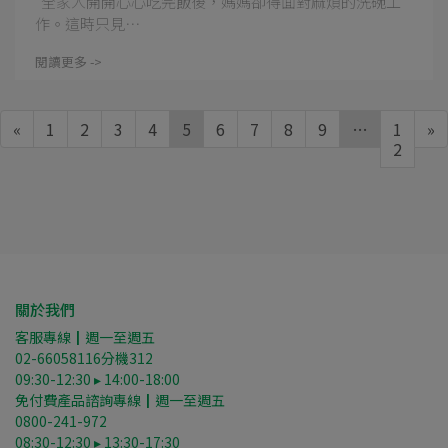
全家人開開心心吃完飯後，媽媽卻得面對麻煩的洗碗工
作。這時只見⋯
閱讀更多 ->
«
1
2
3
4
5
6
7
8
9
…
1
»
2
關於我們
客服專線┃週一至週五
02-66058116分機312
09:30-12:30 ▸ 14:00-18:00
免付費產品諮詢專線┃週一至週五
0800-241-972
08:30-12:30 ▸ 13:30-17:30