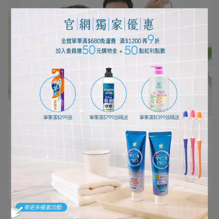
編輯部 | 2024-05-01
讓家事變FUN！大人小孩一同洗衣趣
據說，大多數孩子在３～５歲自我意識開始逐漸萌芽，
有時小孩會表⋯
閱讀更多 ->