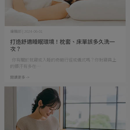
編輯部 | 2024-06-01
打造舒適睡眠環境！枕套、床單該多久洗一
次？
你有關於就寢或入睡的奇葩行徑或儀式嗎？你對寢具上
的髒汙有多在⋯
閱讀更多 ->